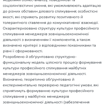
соціолінгвістичні уміння, які уможливлюють адаптацію
до різних обставин ділового спілкування; особистісні
якості, які сприяють розвитку позитивного й
толерантного ставлення до комунікативної взаємодії.
Охарактеризовано структуру культури професійного
спілкування менеджерів зовнішньоекономічної
діяльності з визначенням її компонентів, а також
визначено критерії з відповідними показниками та
рівні її сформованості.
Розроблено й обґрунтовано структурно-
функціональну модель цілісного процесу формування
культури професійного спілкування майбутніх
менеджерів зовнішньоекономічної діяльності.
Визначено, теоретично обґрунтовано й
експериментально перевірено педагогічні умови, які
сприятимуть формуванню культури професійного
спілкування у майбутніх менеджерів
зовнішньоекономічної діяльності (забезпечення