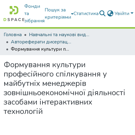
Фонди
Пошук за
та
Статистика
Увійти
критеріями
зібрання
Головна
Навчальні та наукові видання
Автореферати дисертацій та дисертації
Формування культури професійного спілкування у майбутніх менеджерів зовнішньоекономічної діяльності засобами інтерактивних технологій
Формування культури
професійного спілкування у
майбутніх менеджерів
зовнішньоекономічної діяльності
засобами інтерактивних
технологій