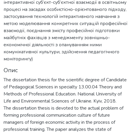
інтерактивної суб’єкт-суб’єктної взаємодії в освітньому
процесі на засадах особистісно-орієнтованого підходу,
застосування технологій інтерактивного навчання з
метою моделювання конкретних ситуацій професійної
взаємодії, поєднання змісту професійної підготовки
майбутніх фахівців з менеджменту зовнішньо-
економічної діяльності з опануванням ними
комунікативної культури, здійснення педагогічного
моніторингу)
Опис
The dissertation thesis for the scientific degree of Candidate
of Pedagogical Sciences in specialty 13.00.04 Theory and
Methods of Professional Education. National University of
Life and Environmental Sciences of Ukraine. Kyiv, 2018.
The dissertation thesis is devoted to the actual problem of
forming professional communication culture of future
managers of foreign economic activity in the process of
professional training. The paper analyzes the state of