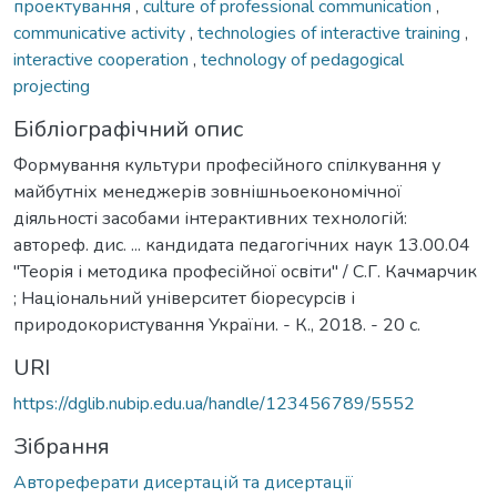
проектування
,
culture of professional communication
,
communicative activity
,
technologies of interactive training
,
interactive cooperation
,
technology of pedagogical
projecting
Бібліографічний опис
Формування культури професійного спілкування у
майбутніх менеджерів зовнішньоекономічної
діяльності засобами інтерактивних технологій:
автореф. дис. ... кандидата педагогічних наук 13.00.04
"Теорія і методика професійної освіти" / С.Г. Качмарчик
; Національний університет біоресурсів і
природокористування України. - К., 2018. - 20 с.
URI
https://dglib.nubip.edu.ua/handle/123456789/5552
Зібрання
Автореферати дисертацій та дисертації