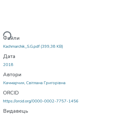
антажиться...
Файли
Kachmarchik_S.G.pdf
(399,38 KB)
Дата
2018
Автори
Качмарчик, Світлана Григорівна
ORCID
https://orcid.org/0000-0002-7757-1456
Видавець