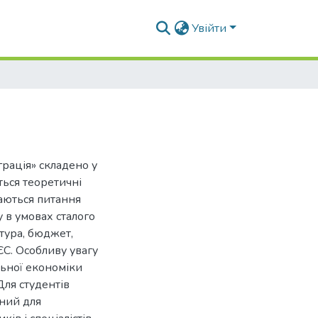
Увійти
рація» складено у
ться теоретичні
даються питання
 в умовах сталого
ктура, бюджет,
ЄС. Особливу увагу
льної економіки
Для студентів
ний для