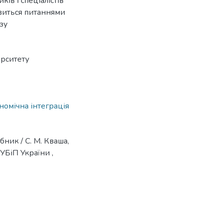
ків і спеціалістів
авиться питаннями
зу
рситету
номічна інтеграція
ник / С. М. Кваша,
НУБіП України ,