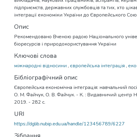
викладачів, наукових працівників, аспірантів, керівни
підприємств, державних службовців та тих, хто цік
інтеграції економіки України до Європейського Сою
Опис
Рекомендовано Вченою радою Національного уніве
біоресурсів і природокористування України
Ключові слова
міжнародні відносини
,
європейська інтеграція
,
еко
Бібліографічний опис
Європейська економічна інтеграція: навчальний посіб
О. М. Файчук, О. В. Файчук. - К. : Видавничий центр 
2019. - 282 с.
URI
https://dglib.nubip.edu.ua/handle/123456789/6227
Зібрання