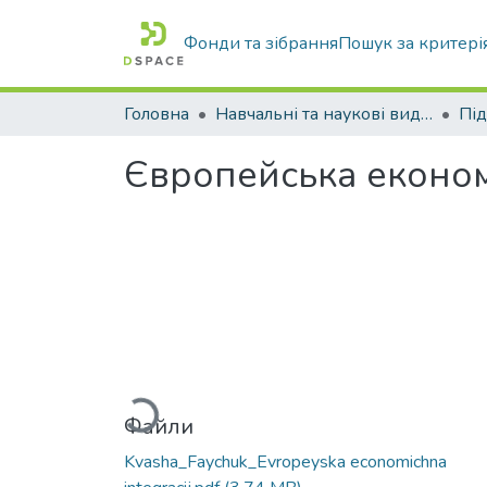
Фонди та зібрання
Пошук за критері
Головна
Навчальні та наукові видання
Європейська економ
Вантажиться...
Файли
Kvasha_Faychuk_Evropeyska economichna