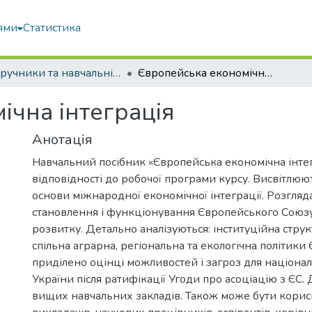
ями
Статистика
Підручники та навчальні посібники
Європейська економічна інтеграція
ічна інтеграція
Анотація
Навчальний посібник «Європейська економічна інтег
відповідності до робочої програми курсу. Висвітлюю
основи міжнародної економічної інтеграції. Розгля
становлення і функціонування Європейського Союзу
розвитку. Детально аналізуються: інституційна стру
спільна аграрна, регіональна та екологічна політики 
приділено оцінці можливостей і загроз для націона
України після ратифікації Угоди про асоціацію з ЄС. 
вищих навчальних закладів. Також може бути корис