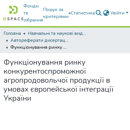
Фонди
Пошук за
та
Статистика
Увійти
критеріями
зібрання
Головна
Навчальні та наукові видання
Автореферати дисертацій та дисертації
Функціонування ринку конкурентоспроможної агропродовольчої продукції в умовах європейської інтеграції України
Функціонування ринку
конкурентоспроможної
агропродовольчої продукції в
умовах європейської інтеграції
України