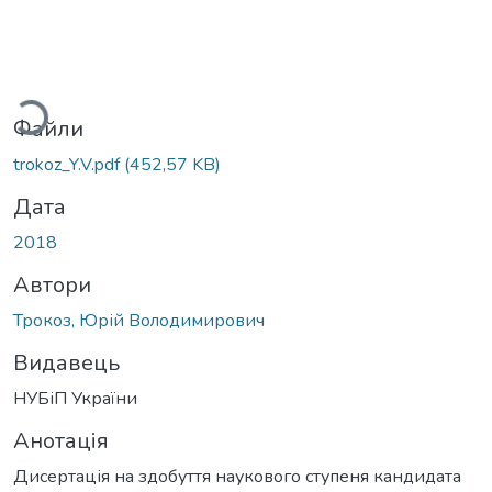
Вантажиться...
Файли
trokoz_Y.V.pdf
(452,57 KB)
Дата
2018
Автори
Трокоз, Юрій Володимирович
Видавець
НУБіП України
Анотація
Дисертація на здобуття наукового ступеня кандидата