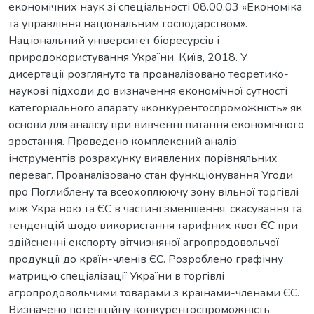
економічних наук зі спеціальності 08.00.03 «Економіка
та управління національним господарством».
Національний університет біоресурсів і
природокористування України. Київ, 2018. У
дисертації розглянуто та проаналізовано теоретико-
наукові підходи до визначення економічної сутності
категоріального апарату «конкурентоспроможність» як
основи для аналізу при вивченні питання економічного
зростання. Проведено комплексний аналіз
інструментів розрахунку виявлених порівняльних
переваг. Проаналізовано стан функціонування Угоди
про Поглиблену та всеохоплюючу зону вільної торгівлі
між Україною та ЄС в частині зменшення, скасування та
тенденцій щодо використання тарифних квот ЄС при
здійсненні експорту вітчизняної агропродовольчої
продукції до країн-членів ЄС. Розроблено графічну
матрицю спеціалізації України в торгівлі
агропродовольчими товарами з країнами-членами ЄС.
Визначено потенційну конкурентоспроможність