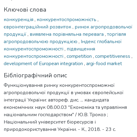
Ключові слова
конкуренція
,
конкурентоспроможність
,
євроінтеграційний розвиток
,
ринок агропродовольчої
продукції
,
виявлена порівняльна перевага
,
торгівля
агропродовольчою продукцією
,
Індекс глобальної
конкурентоспроможності
,
підвищення
конкурентоспроможності
,
сompetition
,
competitiveness
,
development of European integration
,
argi-food market
Бібліографічний опис
Функціонування ринку конкурентоспроможної
агропродовольчої продукції в умовах європейської
інтеграції України: автореф. дис. ... кандидата
економічних наук 08.00.03 "Економіка та управління
національним господарством" / Ю.В. Трокоз ;
Національний університет біоресурсів і
природокористування України. - К., 2018. - 23 с.