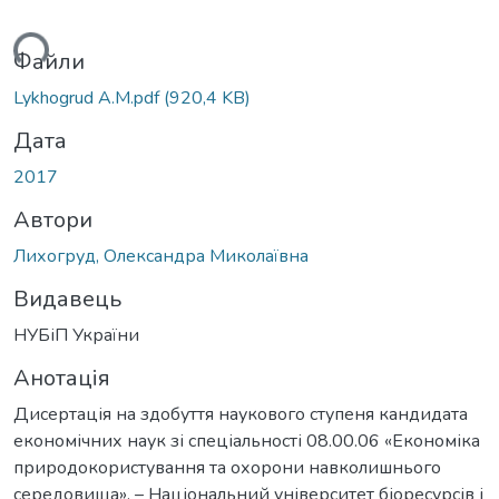
ься...
Файли
Lykhogrud A.M.pdf
(920,4 KB)
Дата
2017
Автори
Лихогруд, Олександра Миколаївна
Видавець
НУБіП України
Анотація
Дисертація на здобуття наукового ступеня кандидата
економічних наук зі спеціальності 08.00.06 «Економіка
природокористування та охорони навколишнього
середовища». – Національний університет біоресурсів і