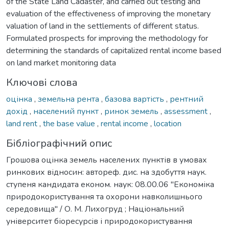
of the State Land Cadaster, and carried out testing and
evaluation of the effectiveness of improving the monetary
valuation of land in the settlements of different status.
Formulated prospects for improving the methodology for
determining the standards of capitalized rental income based
on land market monitoring data
Ключові слова
оцінка
,
земельна рента
,
базова вартість
,
рентний
дохід
,
населений пункт
,
ринок земель
,
assessment
,
land rent
,
the base value
,
rental income
,
location
Бібліографічний опис
Грошова оцінка земель населених пунктів в умовах
ринкових відносин: автореф. дис. на здобуття наук.
ступеня кандидата економ. наук: 08.00.06 "Економіка
природокористування та охорони навколишнього
середовища" / О. М. Лихогруд ; Національний
університет біоресурсів і природокористування