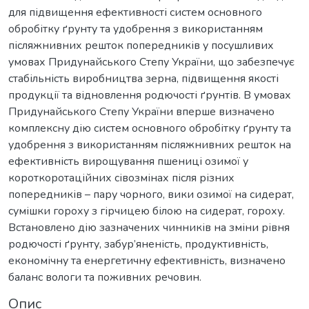
для підвищення ефективності систем основного
обробітку ґрунту та удобрення з використанням
післяжнивних решток попередників у посушливих
умовах Придунайського Степу України, що забезпечує
стабільність виробництва зерна, підвищення якості
продукції та відновлення родючості ґрунтів. В умовах
Придунайського Степу України вперше визначено
комплексну дію систем основного обробітку ґрунту та
удобрення з використанням післяжнивних решток на
ефективність вирощування пшениці озимої у
короткоротаційних сівозмінах після різних
попередників – пару чорного, вики озимої на сидерат,
сумішки гороху з гірчицею білою на сидерат, гороху.
Встановлено дію зазначених чинників на зміни рівня
родючості ґрунту, забур’яненість, продуктивність,
економічну та енергетичну ефективність, визначено
баланс вологи та поживних речовин.
Опис