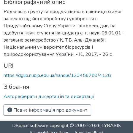
Бібліографічний опис
Родючість грунту та продуктивність пшениці озимої
залежно від його обробітку і удобрення в
Придунайському Степу України : автореф. дис. на
здобуття наук. ступеня кандидата с.-г. наук: 06.01.01 -
загальне землеробство / К. Т.Б. Аль-Джанабі ;
Національний університет біоресурсів і
природокористування України. - К., 2017. - 26 с.
URI
https://dglib.nubip.edu.ua/handle/123456789/4128
Зібрання
Автореферати дисертацій та дисертації
Повна інформація про документ
DSpace software
copyright © 2002-2026
LYRASIS
Accessibility settings
Send Feedback