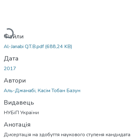
Вантажиться...
Файли
Al-Janabi Q.T.B.pdf
(688,24 KB)
Дата
2017
Автори
Аль-Джанабі, Касім Тобан Базун
Видавець
НУБіП України
Анотація
Дисертація на здобуття наукового ступеня кандидата