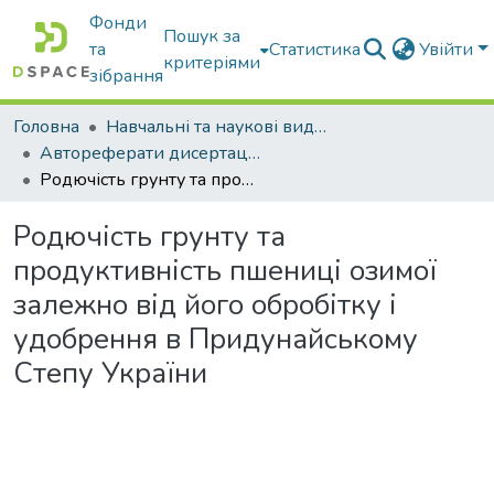
Фонди
Пошук за
та
Статистика
Увійти
критеріями
зібрання
Головна
Навчальні та наукові видання
Автореферати дисертацій та дисертації
Родючість грунту та продуктивність пшениці озимої залежно від його обробітку і удобрення в Придунайському Степу України
Родючість грунту та
продуктивність пшениці озимої
залежно від його обробітку і
удобрення в Придунайському
Степу України