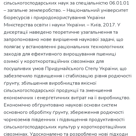
сільськогосподарських наук за спеціальністю 06.01.01
– загальне землеробство. – Національний університет
біоресурсів і природокористування України
Міністерства освіти і науки України. – Київ, 2017. У
дисертації наведено теоретичне узагальнення та
запропоновано нове вирішення наукової задачі, що
полягає у встановленні раціональних технологічних
заходів для ефективного вирощування пшениці
озимої у короткоротаційних сівозмінах для
посушливих умов Придунайського Степу України, що
забезпечило підвищення і стабілізацію рівня родючості
ґрунту, збільшення виробництва якісної
сільськогосподарської продукції та зменшення
економічних і енергетичних витрат на її виробництво.
Економічно обґрунтовано наукові основи систем
основного обробітку ґрунту, збереження родючості
чорноземів південних і підвищення продуктивності
сільськогосподарських культур у короткоротаційних
сівозмінах. Удосконалено та розроблено нові підходи