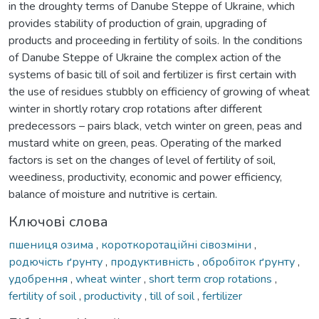
in the droughty terms of Danube Steppe of Ukraine, which
provides stability of production of grain, upgrading of
products and proceeding in fertility of soils. In the conditions
of Danube Steppe of Ukraine the complex action of the
systems of basic till of soil and fertilizer is first certain with
the use of residues stubbly on efficiency of growing of wheat
winter in shortly rotary crop rotations after different
predecessors – pairs black, vetch winter on green, peas and
mustard white on green, peas. Operating of the marked
factors is set on the changes of level of fertility of soil,
weediness, productivity, economic and power efficiency,
balance of moisture and nutritive is certain.
Ключові слова
пшениця озима
,
короткоротаційні сівозміни
,
родючість ґрунту
,
продуктивність
,
обробіток ґрунту
,
удобрення
,
wheat winter
,
short term crop rotations
,
fertility of soil
,
productivity
,
till of soil
,
fertilizer