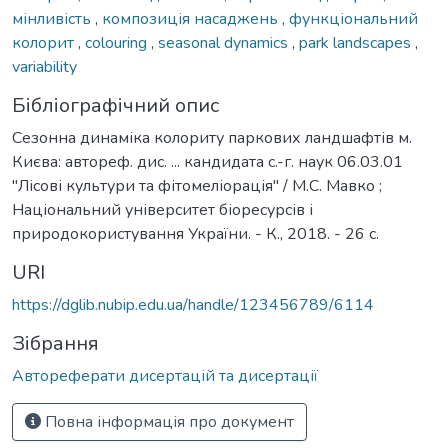
мінливість
,
композиція насаджень
,
функціональний
колорит
,
colouring
,
seasonal dynamics
,
park landscapes
,
variability
Бібліографічний опис
Сезонна динаміка колориту паркових ландшафтів м.
Києва: автореф. дис. ... кандидата с.-г. наук 06.03.01
"Лісові культури та фітомеліорація" / М.С. Мавко ;
Національний університет біоресурсів і
природокористування України. - К., 2018. - 26 с.
URI
https://dglib.nubip.edu.ua/handle/123456789/6114
Зібрання
Автореферати дисертацій та дисертації
Повна інформація про документ