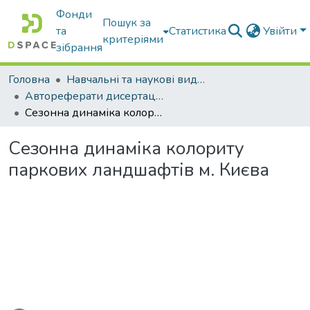
Фонди
Пошук за
та
Статистика
Увійти
критеріями
зібрання
Головна
Навчальні та наукові видання
Автореферати дисертацій та дисертації
Сезонна динаміка колориту паркових ландшафтів м. Києва
Сезонна динаміка колориту
паркових ландшафтів м. Києва
антажиться...