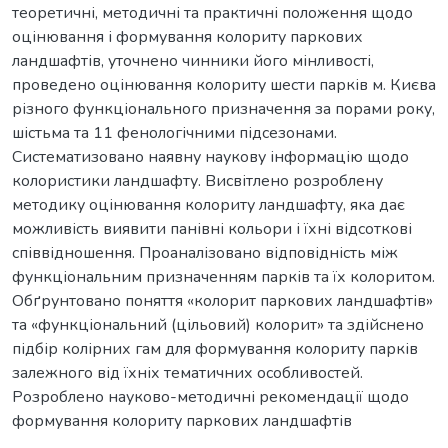
теоретичні, методичні та практичні положення щодо
оцінювання і формування колориту паркових
ландшафтів, уточнено чинники його мінливості,
проведено оцінювання колориту шести парків м. Києва
різного функціонального призначення за порами року,
шістьма та 11 фенологічними підсезонами.
Систематизовано наявну наукову інформацію щодо
колористики ландшафту. Висвітлено розроблену
методику оцінювання колориту ландшафту, яка дає
можливість виявити панівні кольори і їхні відсоткові
співвідношення. Проаналізовано відповідність між
функціональним призначенням парків та їх колоритом.
Обґрунтовано поняття «колорит паркових ландшафтів»
та «функціональний (цільовий) колорит» та здійснено
підбір колірних гам для формування колориту парків
залежного від їхніх тематичних особливостей.
Розроблено науково-методичні рекомендації щодо
формування колориту паркових ландшафтів