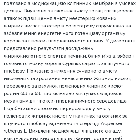
пов’язано з модифікацією клітинних мембран в умовах
досліду. Виявлене зниження вмісту триацилгліцеролів,
а також підвищення вмісту неестерифікованих
жирних кислот та естерів холестеролу спрямовано на
забезпечення енергетичного потенціалу організму
коропа за гіпокси-гіперкапнічного впливу. У дисертації
представлено результати досліджень
жирнокислотного спектра печінки, білих м’язів, зябер і
головного мозку коропа Cyprinus carpio L. за штучного
гіпобіозу. Показано зниження сумарного вмісту
насичених та зростання ненасичених жирних кислот,
переважно за рахунок полієнових жирних кислот
родин ω3 та ω6, що можливо виступає складовою
механізму дії гіпокси-гіперкапничного середовища.
Подібні зміни стосовно перерозподілу вмісту
полієнових жирних кислот у тканинах та органах за
штучного гіпобіозу відмічено і у стерляді Acipenser
ruthenus L. Виявлені модифікації ліпідного складу,
вмісту жирних кислот ліпідів тканин і органів риб