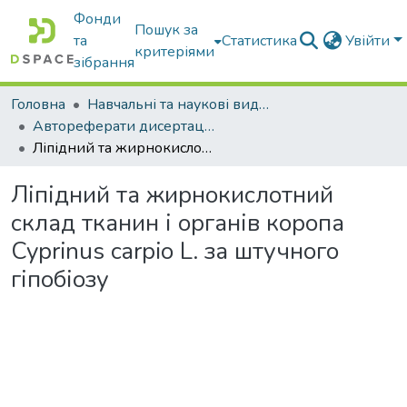
Фонди
Пошук за
та
Статистика
Увійти
критеріями
зібрання
Головна
Навчальні та наукові видання
Автореферати дисертацій та дисертації
Ліпідний та жирнокислотний склад тканин і органів коропа Cyprinus carpio L. за штучного гіпобіозу
Ліпідний та жирнокислотний
склад тканин і органів коропа
Cyprinus carpio L. за штучного
гіпобіозу