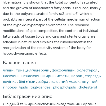
hibernation. It is shown that the total content of saturated
and the growth of unsaturated fatty acids is reduced, mainly
due to the polyunsaturated family ω3 and ω6, which is
probably an integral part of the cellular mechanism of action
of the hypoxic-hypercapic environment. The revealed
modifications of lipid composition, the content of individual
fatty acids of tissue lipids and carp and sterile organs are
adaptive in nature and explains their involvement in the
reorganization of the reactivity system of the body for
hypoxichypercapnic effects
Ключові слова
ліпіди
,
триацилгліцероли
,
фосфоліпіди
,
холестерол
,
насичені і ненасичені жирні кислоти
,
короп
,
стерлядь
,
печінка
,
білі м’язи
,
зябра
,
головний мозок
,
штучний
гіпобіоз
,
lipids
,
triglycerides
,
phospholipids
,
cholesterol
Бібліографічний опис
Ліпідний та жирнокислотний склад тканин і органів