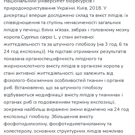
Національний університет біоресурсів і
природокористування України. Київ, 2018. У
дисертації вперше досліджено склад та вміст ліпідів, їх
співвідношення та ступінь ненасиченості загальних
ліпідів у печінці, білих м’язах, зябрах і головному мозку
коропа Cyprinus carpio L. у стані активної
життєдіяльності та за штучного гіпобіозу (на 3 год, 6 та
24 год експозиції). На підставі отриманих результатів
показана органоспецифічність ліпідного та
жирнокислотного вмісту ліпідів в організмі коропа у
стані активної життєдіяльності, що залежить від
фізіолого-біохімічних особливостей тканин і органів
риб. Встановлено, що за штучного гіпобіозу
відбуваються модифікації вмісту ліпідів у тканинах і
органах риб із подовженням терміну експозиції,
зокрема найбільш виражені зміни відмічено на 24 год
експозиції гіпобіозу. Збільшення вмісту
фосфотидилхоліну, фосфотидилетаноламіну та
холестеролу, основних структурних ліпідів можливо