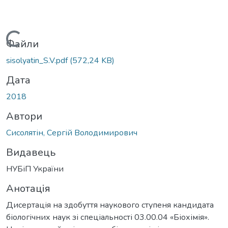
житься...
Файли
sisolyatin_S.V.pdf
(572,24 KB)
Дата
2018
Автори
Сисолятін, Сергій Володимирович
Видавець
НУБіП України
Анотація
Дисертація на здобуття наукового ступеня кандидата
біологічних наук зі спеціальності 03.00.04 «Біохімія».