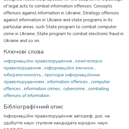
of legal acts to combat information offenses: Concepts
offenses against information in Ukraine, Strategy offenses
against information in Ukraine and state programs in its
particular areas, such State program to combat computer
crime in Ukraine, State program to combat electronic fraud in
Ukraine and so on.
Ключові слова
інформаційні правопорушення
,
комп’ютерні
правопорушення
,
інформаційні злочини
,
кіберзлочинність
,
протидія інформаційним
правопорушенням
,
information offences
,
computer
offences
,
information crimes
,
cybercrime
,
combating
offenses of information
Бібліографічний опис
Інформаційні правопорушення: автореф. дис. на
здобуття наук. ступеня кандидата юридич. наук: