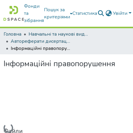
Фонди
Пошук за
та
Статистика
Увійти
критеріями
зібрання
Головна
Навчальні та наукові видання
Автореферати дисертацій та дисертації
Інформаційні правопорушення
Інформаційні правопорушення
Вантажиться...
Файли