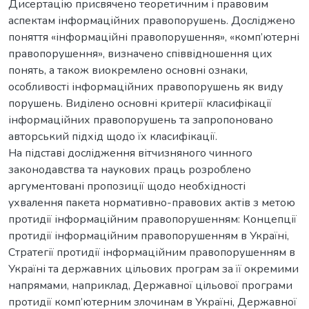
Дисертацію присвячено теоретичним і правовим
аспектам інформаційних правопорушень. Досліджено
поняття «інформаційні правопорушення», «комп’ютерні
правопорушення», визначено співвідношення цих
понять, а також виокремлено основні ознаки,
особливості інформаційних правопорушень як виду
порушень. Виділено основні критерії класифікації
інформаційних правопорушень та запропоновано
авторський підхід щодо їх класифікації.
На підставі дослідження вітчизняного чинного
законодавства та наукових праць розроблено
аргументовані пропозиції щодо необхідності
ухвалення пакета нормативно-правових актів з метою
протидії інформаційним правопорушенням: Концепції
протидії інформаційним правопорушенням в Україні,
Стратегії протидії інформаційним правопорушенням в
Україні та державних цільових програм за її окремими
напрямами, наприклад, Державної цільової програми
протидії комп’ютерним злочинам в Україні, Державної