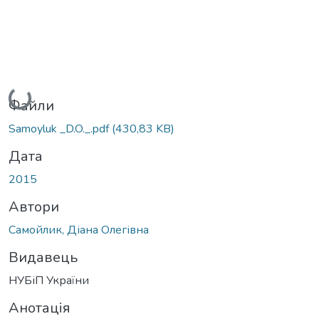
Вантажиться...
Файли
Samoyluk _D.O._.pdf
(430,83 KB)
Дата
2015
Автори
Самойлик, Діана Олегівна
Видавець
НУБіП України
Анотація