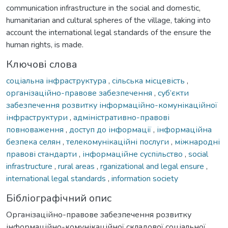
communication infrastructure in the social and domestic,
humanitarian and cultural spheres of the village, taking into
account the international legal standards of the ensure the
human rights, is made.
Ключові слова
соціальна інфраструктура
,
сільська місцевість
,
організаційно-правове забезпечення
,
суб’єкти
забезпечення розвитку інформаційно-комунікаційної
інфраструктури
,
адміністративно-правові
повноваження
,
доступ до інформації
,
інформаційна
безпека селян
,
телекомунікаційні послуги
,
міжнародні
правові стандарти
,
інформаційне суспільство
,
social
infrastructure
,
rural areas
,
rganizational and legal ensure
,
international legal standards
,
information society
Бібліографічний опис
Організаційно-правове забезпечення розвитку
інформаційно-комунікаційної складової соціальної