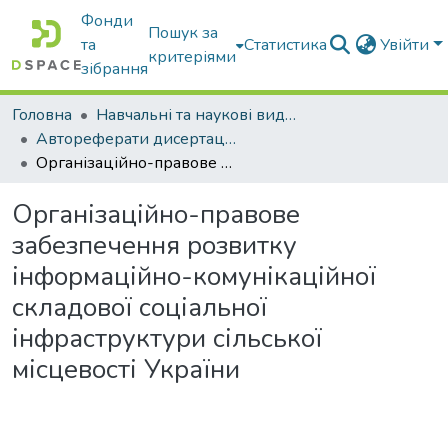
Фонди
Пошук за
та
Статистика
Увійти
критеріями
зібрання
Головна
Навчальні та наукові видання
Автореферати дисертацій та дисертації
Організаційно-правове забезпечення розвитку інформаційно-комунікаційної складової соціальної інфраструктури сільської місцевості України
Організаційно-правове
забезпечення розвитку
інформаційно-комунікаційної
складової соціальної
інфраструктури сільської
місцевості України