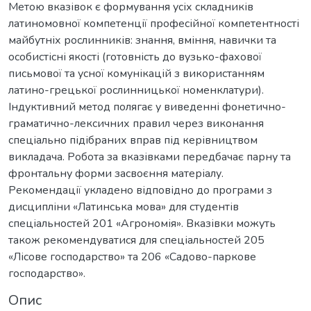
Метою вказівок є формування усіх складників
латиномовної компетенції професійної компетентності
майбутніх рослинників: знання, вміння, навички та
особистісні якості (готовність до вузько-фахової
письмової та усної комунікацій з використанням
латино-грецької рослинницької номенклатури).
Індуктивний метод полягає у виведенні фонетично-
граматично-лексичних правил через виконання
спеціально підібраних вправ під керівництвом
викладача. Робота за вказівками передбачає парну та
фронтальну форми засвоєння матеріалу.
Рекомендації укладено відповідно до програми з
дисципліни «Латинська мова» для студентів
спеціальностей 201 «Агрономія». Вказівки можуть
також рекомендуватися для спеціальностей 205
«Лісове господарство» та 206 «Садово-паркове
господарство».
Опис