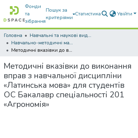
Фонди
Пошук за
та
Статистика
Увійти
критеріями
зібрання
Головна
Навчальні та наукові видання
Навчально-методичні матеріали
Методичні вказівки до виконання вправ з навчальної дисципліни «Латинська мова» для студентів ОС Бакалавр спеціальності 201 «Агрономія»
Методичні вказівки до виконання
вправ з навчальної дисципліни
«Латинська мова» для студентів
ОС Бакалавр спеціальності 201
«Агрономія»