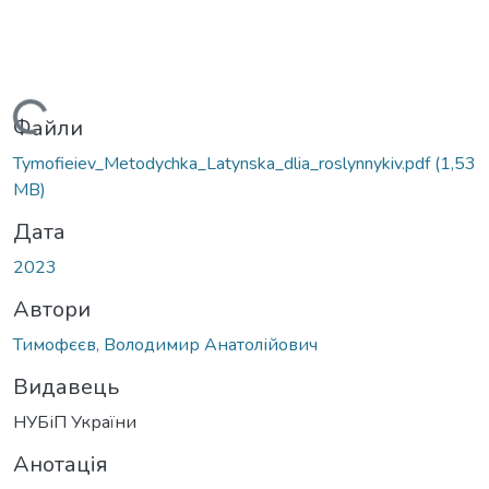
Вантажиться...
Файли
Tymofieiev_Metodychka_Latynska_dlia_roslynnykiv.pdf
(1,53
MB)
Дата
2023
Автори
Тимофєєв, Володимир Анатолійович
Видавець
НУБіП України
Анотація