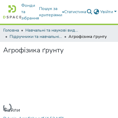
Фонди
Пошук за
та
Статистика
Увійти
критеріями
зібрання
Головна
Навчальні та наукові видання
Підручники та навчальні посібники
Агрофізика ґрунту
Агрофізика ґрунту
Вантажиться...
Файли