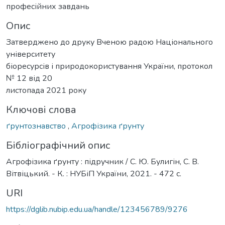
професійних завдань
Опис
Затверджено до друку Вченою радою Національного
університету
біоресурсів і природокористування України, протокол
№ 12 від 20
листопада 2021 року
Ключові слова
ґрунтознавство
,
Агрофізика ґрунту
Бібліографічний опис
Агрофізика ґрунту : підручник / С. Ю. Булигін, С. В.
Вітвіцький. - К. : НУБіП України, 2021. - 472 с.
URI
https://dglib.nubip.edu.ua/handle/123456789/9276