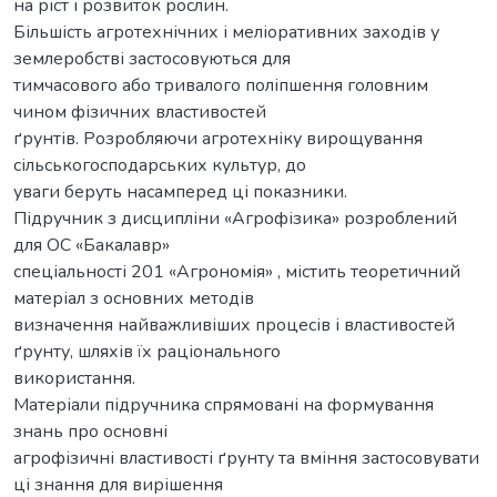
на ріст і розвиток рослин.
Більшість агротехнічних і меліоративних заходів у
землеробстві застосовуються для
тимчасового або тривалого поліпшення головним
чином фізичних властивостей
ґрунтів. Розробляючи агротехніку вирощування
сільськогосподарських культур, до
уваги беруть насамперед ці показники.
Підручник з дисципліни «Агрофізика» розроблений
для ОС «Бакалавр»
спеціальності 201 «Агрономія» , містить теоретичний
матеріал з основних методів
визначення найважливіших процесів і властивостей
ґрунту, шляхів їх раціонального
використання.
Матеріали підручника спрямовані на формування
знань про основні
агрофізичні властивості ґрунту та вміння застосовувати
ці знання для вирішення