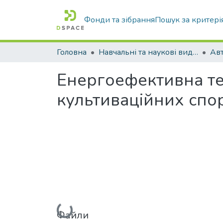
Фонди та зібрання
Пошук за критері
Головна
Навчальні та наукові видання
Енергоефективна те
культиваційних спо
Вантажиться...
Файли