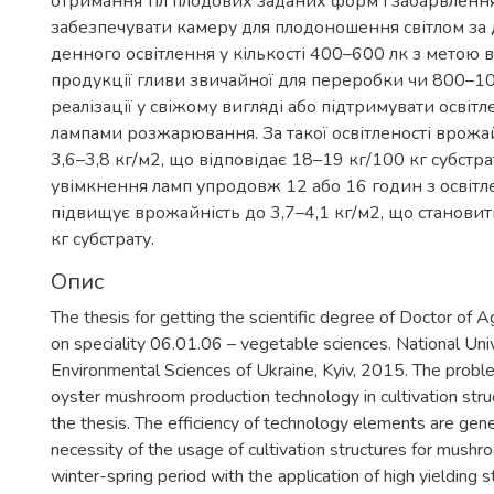
отримання тіл плодових заданих форм і забарвленн
забезпечувати камеру для плодоношення світлом за
денного освітлення у кількості 400–600 лк з метою
продукції гливи звичайної для переробки чи 800–10
реалізації у свіжому вигляді або підтримувати освіт
лампами розжарювання. За такої освітленості врожа
3,6–3,8 кг/м2, що відповідає 18–19 кг/100 кг субстра
увімкнення ламп упродовж 12 або 16 годин з освітл
підвищує врожайність до 3,7–4,1 кг/м2, що становит
кг субстрату.
Опис
The thesis for getting the scientific degree of Doctor of A
on speciality 06.01.06 – vegetable sciences. National Univ
Environmental Sciences of Ukraine, Kyiv, 2015. The proble
oyster mushroom production technology in cultivation stru
the thesis. The efficiency of technology elements are gene
necessity of the usage of cultivation structures for mushr
winter-spring period with the application of high yielding s