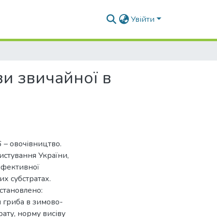
Увійти
и звичайної в
6 – овочівництво.
истування України,
оефективної
их субстратах.
встановлено:
 гриба в зимово-
ату, норму висіву