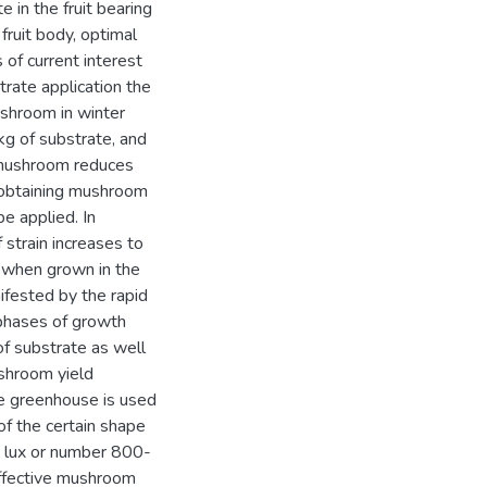
 in the fruit bearing
fruit body, optimal
s of current interest
trate application the
ushroom in winter
g of substrate, and
f mushroom reduces
 obtaining mushroom
e applied. In
 strain increases to
 when grown in the
ifested by the rapid
 phases of growth
f substrate as well
ushroom yield
he greenhouse is used
of the certain shape
0 lux or number 800-
ffective mushroom