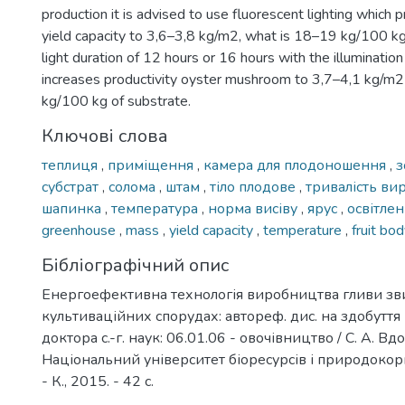
production it is advised to use fluorescent lighting which 
yield capacity to 3,6–3,8 kg/m2, what is 18–19 kg/100 kg
light duration of 12 hours or 16 hours with the illuminati
increases productivity oyster mushroom to 3,7–4,1 kg/m2
kg/100 kg of substrate.
Ключові слова
теплиця
,
приміщення
,
камера для плодоношення
,
з
субстрат
,
солома
,
штам
,
тіло плодове
,
тривалість в
шапинка
,
температура
,
норма висіву
,
ярус
,
освітлен
greenhouse
,
mass
,
yield capacity
,
temperature
,
fruit bo
Бібліографічний опис
Енергоефективна технологія виробництва гливи зв
культиваційних спорудах: автореф. дис. на здобуття 
доктора с.-г. наук: 06.01.06 - овочівництво / С. А. Вд
Національний університет біоресурсів і природокор
- К., 2015. - 42 с.