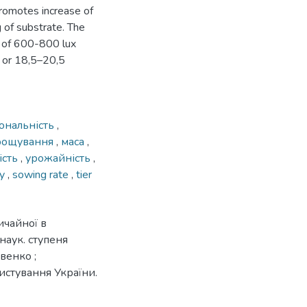
promotes increase of
 of substrate. The
on of 600-800 lux
 or 18,5–20,5
ональність
,
ирощування
,
маса
,
ість
,
урожайність
,
dy
,
sowing rate
,
tier
ичайної в
наук. ступеня
овенко ;
истування України.