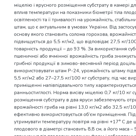
міцелію і ярусного розміщення субстрату в камері д
вплив температури на показники біометрії тіла плод
освітленості та її тривалості на урожайність, стабіль
штам, що є актуальним в умовах України. Від застосу
основу якого становить солома горохова, врожайніс
підвищується до 5,5 кг/м2, що відповідає 27,5 кг/100 
товарність продукції – до 93 %. За використання суб
пшеничної або ячмінної врожайність гриба знижуєт
грибної продукції в зимово-весняний період доціл
використовувати штам Р-24, урожайність штаму підв
5,5 кг/м2 або 27–27,5 кг/100 кг субстрату, під час в
приміщенні напівпідвального типу характеризуєтьс
ранньостиглості. Норма висіву міцелію 0,7 кг/10 кг су
розміщення субстрату в два яруси забезпечують от
врожайності гриба на рівні 13,0 кг/м2 або 32,5 кг/10
ефективно використовується об’єм приміщення. Пі
утримувати температуру повітря на рівні +17° С де 
плодового в діаметрі становить 8,8 см, а його маса – 