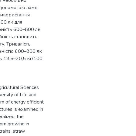
я необхідно
 допомогою ламп
 використання
00 лк для
леність 600–800 лк
йність становить
ту. Тривалість
еністю 600–800 лк
ь 18,5–20,5 кг/100
gricultural Sciences
ersity of Life and
m of energy efficient
ctures is examined in
ralized, the
oom growing in
trains, straw