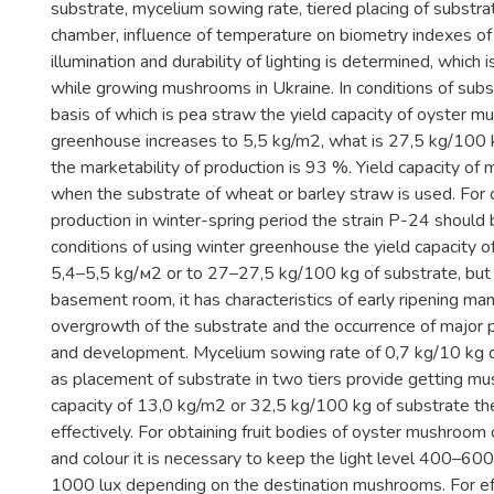
substrate, mycelium sowing rate, tiered placing of substrate
chamber, influence of temperature on biometry indexes of 
illumination and durability of lighting is determined, which i
while growing mushrooms in Ukraine. In conditions of subs
basis of which is pea straw the yield capacity of oyster m
greenhouse increases to 5,5 kg/m2, what is 27,5 kg/100 k
the marketability of production is 93 %. Yield capacity o
when the substrate of wheat or barley straw is used. For
production in winter-spring period the strain P-24 should b
conditions of using winter greenhouse the yield capacity of
5,4–5,5 kg/м2 or to 27–27,5 kg/100 kg of substrate, but
basement room, it has characteristics of early ripening man
overgrowth of the substrate and the occurrence of major
and development. Mycelium sowing rate of 0,7 kg/10 kg o
as placement of substrate in two tiers provide getting m
capacity of 13,0 kg/m2 or 32,5 kg/100 kg of substrate t
effectively. For obtaining fruit bodies of oyster mushroom 
and colour it is necessary to keep the light level 400–60
1000 lux depending on the destination mushrooms. For e