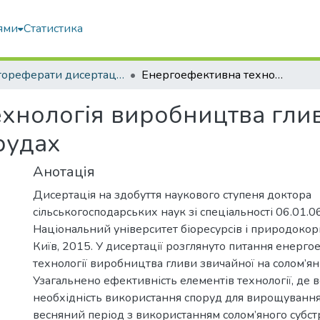
ями
Статистика
Автореферати дисертацій та дисертації
Енергоефективна технологія виробництва гливи звичайної в культиваційних спорудах
хнологія виробництва глив
рудах
Анотація
Дисертація на здобуття наукового ступеня доктора
сільськогосподарських наук зі спеціальності 06.01.0
Національний університет біоресурсів і природокор
Київ, 2015. У дисертації розглянуто питання енерг
технології виробництва гливи звичайної на солом’ян
Узагальнено ефективність елементів технології, де 
необхідність використання споруд для вирощування
весняний період з використанням солом’яного субстр