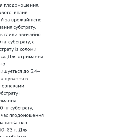
ля плодоношення,
ового, вплив
ний за врожайністю
вання субстрату,
ть гливи звичайної
кг субстрату, а
страту із соломи
ься. Для отримання
ьно
ищується до 5,4–
ирощування в
я ознаками
бстрату і
римання
0 кг субстрату,
д час плодоношення
шапинка тіла
50–63 г. Для