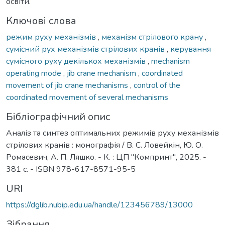
освіти.
Ключові слова
режим руху механізмів
,
механізм стрілового крану
,
сумісний рух механізмів стрілових кранів
,
керування
сумісного руху декількох механізмів
,
mechanism
operating mode
,
jib crane mechanism
,
coordinated
movement of jib crane mechanisms
,
control of the
coordinated movement of several mechanisms
Бібліографічний опис
Аналіз та синтез оптимальних режимів руху механізмів
стрілових кранів : монографія / В. С. Ловейкін, Ю. О.
Ромасевич, А. П. Ляшко. - К. : ЦП "Компринт", 2025. -
381 с. - ISBN 978-617-8571-95-5
URI
https://dglib.nubip.edu.ua/handle/123456789/13000
Зібрання