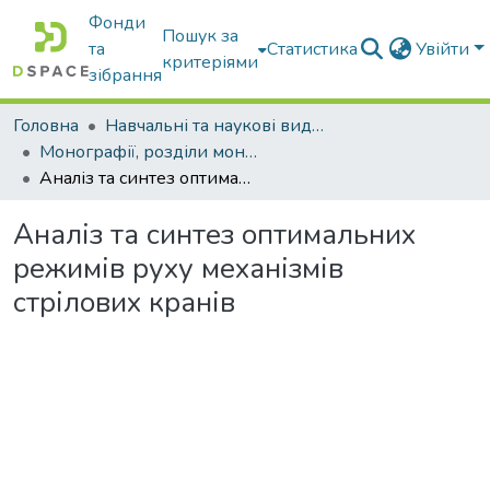
Фонди
Пошук за
та
Статистика
Увійти
критеріями
зібрання
Головна
Навчальні та наукові видання
Монографії, розділи монографій, доповіді
Аналіз та синтез оптимальних режимів руху механізмів стрілових кранів
Аналіз та синтез оптимальних
режимів руху механізмів
стрілових кранів