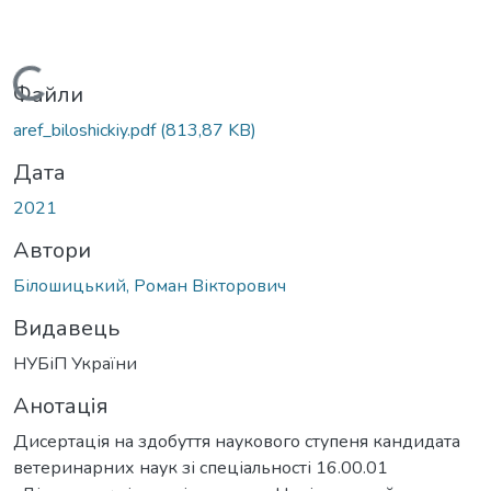
ажиться...
Файли
aref_biloshickiy.pdf
(813,87 KB)
Дата
2021
Автори
Білошицький, Роман Вікторович
Видавець
НУБіП України
Анотація
Дисертація на здобуття наукового ступеня кандидата
ветеринарних наук зі спеціальності 16.00.01