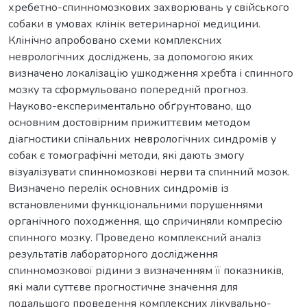
хребетно-спинномозкових захворювань у свійського
собаки в умовах клінік ветеринарної медицини.
Клінічно апробовано схеми комплексних
неврологічних досліджень, за допомогою яких
визначено локалізацію ушкодження хребта і спинного
мозку та сформульовано попередній прогноз.
Науково-експериментально обґрунтовано, що
основним достовірним прижиттєвим методом
діагностики спінальних неврологічних синдромів у
собак є томографічні методи, які дають змогу
візуалізувати спинномозкові нерви та спинний мозок.
Визначено перелік основних синдромів із
встановленими функціональними порушеннями
органічного походження, що спричиняли компресію
спинного мозку. Проведено комплексний аналіз
результатів лабораторного дослідження
спинномозкової рідини з визначенням її показників,
які мали суттєве прогностичне значення для
подальшого проведення комплексних лікувально-