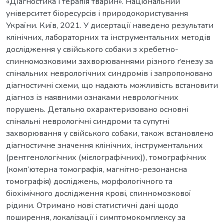
«Діагностика і терапія тварин». Національний
університет біоресурсів і природокористування
України. Київ, 2021. У дисертації наведено результати
клінічних, лабораторних та інструментальних методів
дослідження у свійського собаки з хребетно-
спинномозковими захворюваннями різного ґенезу за
спінальних неврологічних синдромів і запропоновано
діагностичні схеми, що надають можливість встановити
діагноз із наявними ознаками неврологічних
порушень. Детально охарактеризовано основні
спінальні неврологічні синдроми та супутні
захворювання у свійського собаки, також встановлено
діагностичне значення клінічних, інструментальних
(рентгенологічних (мієлографічних)), томографічних
(комп’ютерна томографія, магнітно-резонансна
томографія) досліджень, морфологічного та
біохімічного дослідження крові, спинномозкової
рідини. Отримано нові статистичні дані щодо
поширення, локалізації і симптомокомплексу за