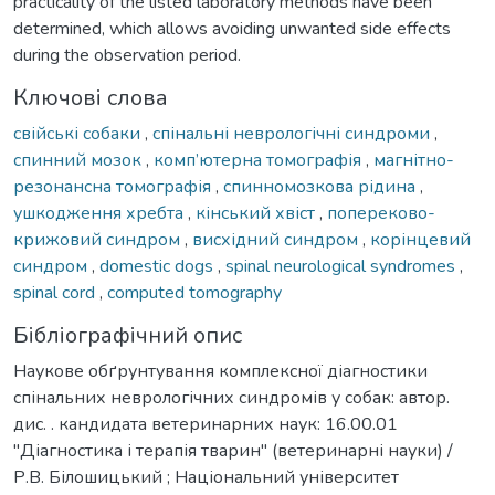
practicality of the listed laboratory methods have been
determined, which allows avoiding unwanted side effects
during the observation period.
Ключові слова
свійські собаки
,
спінальні неврологічні синдроми
,
спинний мозок
,
комп’ютерна томографія
,
магнітно-
резонансна томографія
,
спинномозкова рідина
,
ушкодження хребта
,
кінський хвіст
,
попереково-
крижовий синдром
,
висхідний синдром
,
корінцевий
синдром
,
domestic dogs
,
spinal neurological syndromes
,
spinal cord
,
computed tomography
Бібліографічний опис
Наукове обґрунтування комплексної діагностики
спінальних неврологічних синдромів у собак: автор.
дис. . кандидата ветеринарних наук: 16.00.01
"Діагностика і терапія тварин" (ветеринарні науки) /
Р.В. Білошицький ; Національний університет