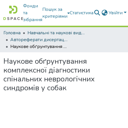
Фонди
Пошук за
та
Статистика
Увійти
критеріями
зібрання
Головна
Навчальні та наукові видання
Автореферати дисертацій та дисертації
Наукове обґрунтування комплексної діагностики спінальних неврологічних синдромів у собак
Наукове обґрунтування
комплексної діагностики
спінальних неврологічних
синдромів у собак