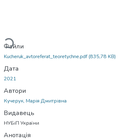
Вантажиться...
Файли
Kucheruk_avtoreferat_teoretychne.pdf
(835,78 KB)
Дата
2021
Автори
Кучерук, Марія Дмитрівна
Видавець
НУБіП України
Анотація