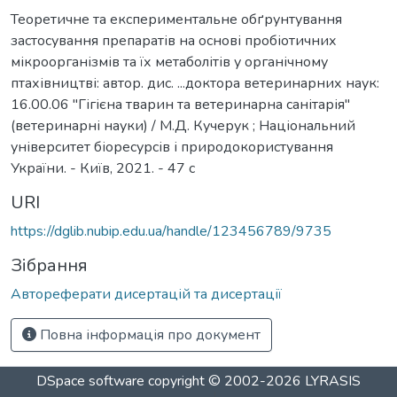
Теоретичне та експериментальне обґрунтування
застосування препаратів на основі пробіотичних
мікроорганізмів та їх метаболітів у органічному
птахівництві: автор. дис. ...доктора ветеринарних наук:
16.00.06 "Гігієна тварин та ветеринарна санітарія"
(ветеринарні науки) / М.Д. Кучерук ; Національний
університет біоресурсів і природокористування
України. - Київ, 2021. - 47 с
URI
https://dglib.nubip.edu.ua/handle/123456789/9735
Зібрання
Автореферати дисертацій та дисертації
Повна інформація про документ
DSpace software
copyright © 2002-2026
LYRASIS