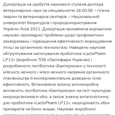
Дисертація на здобуття наукового ступеня доктора
ветеринарних наук за спеціальністю 16.00.06 – гігієна
тварин та ветеринарна санітарія. – Національний
університет біоресурсів і природокористування
України, Київ 2021. Дисертація присвячена вирішенню
науково-прикладної проблеми щодо профілактики
захворювань і підвищення ефективності вирощування
птиці за органічною технологією. Наведено наукове
обґрунтування застосування пробіотика «LactoPharm
LP12» (виробник ТОВ «Лактофарм Україна») і
розробленого постбіотика «Бактеріосан» у технології
м’ясного, яєчного і м’ясо-яєчного напрямів органічного
птахівництва й експериментально доведено їхню
ефективність. Встановлено високу антимікробну
активність постбіотика «Бактеріосан» на тест-культурах
мікроорганізмів in vitro, а також значну антагоністичну
дію пробіотика «LactoPharm LP12», нешкідливість обох
препаратів на білих мишах. Науково-виробничі