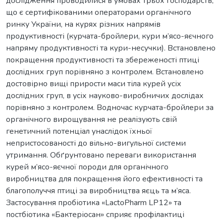
дослідження проводилися в умовах трьох господарств,
що є сертифікованими операторами органічного
ринку України, на курях різних напрямів
продуктивності (курчата-бройлери, кури м’ясо-яєчного
напряму продуктивності та кури-несучки). Встановлено
покращення продуктивності та збереженості птиці
дослідних груп порівняно з контролем. Встановлено
достовірно вищі прирости маси тіла курей усіх
дослідних груп, в усіх науково-виробничих дослідах
порівняно з контролем. Водночас курчата-бройлери за
органічного вирощування не реалізують свій
генетичний потенціал унаслідок їхньої
непристосованості до вільно-вигульної системи
утримання. Обґрунтовано переваги використання
курей м’ясо-яєчної породи для органічного
виробництва для покращення його ефективності та
благополуччя птиці за виробництва яєць та м’яса.
Застосування пробіотика «LactoPharm LP12» та
постбіотика «Бактеріосан» сприяє профілактиці