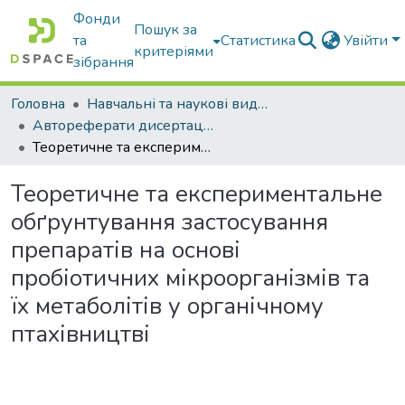
Фонди
Пошук за
та
Статистика
Увійти
критеріями
зібрання
Головна
Навчальні та наукові видання
Автореферати дисертацій та дисертації
Теоретичне та експериментальне обґрунтування застосування препаратів на основі пробіотичних мікроорганізмів та їх метаболітів у органічному птахівництві
Теоретичне та експериментальне
обґрунтування застосування
препаратів на основі
пробіотичних мікроорганізмів та
їх метаболітів у органічному
птахівництві