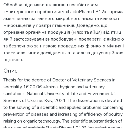
Обробка підстилки пташників постбіотиком
«Бактеріосан» і пробіотиком «LactoPharm LP12» сприяла
зменшенню загального мікробного числа та кількості
мікроміцетів у повітрі пташників. Доведено, що
отримана органічна продукція (м’ясо та яйця) від птиці,
якій застосовували випробовувані препарати, є якісною
та безпечною за низкою проведених фізико-хімічних і
токсикологічних досліджень, а також за дегустаційною
оцінкою.
Опис
Thesis for the degree of Doctor of Veterinary Sciences in
speciality 16.00.06 «Animal hygiene and veterinary
sanitation». National University of Life and Environmental
Sciences of Ukraine. Kyiv, 2021. The dissertation is devoted
to the solving of a scientific and applied problems concerning
prevention of diseases and increasing of efficiency of poultry
raising on organic technology. The scientific substantiation of
the using of probiotic "LactoPharm LP12" (manufactured by