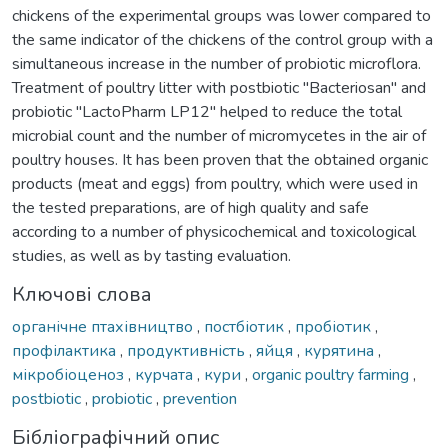
chickens of the experimental groups was lower compared to
the same indicator of the chickens of the control group with a
simultaneous increase in the number of probiotic microflora.
Treatment of poultry litter with postbiotic "Bacteriosan" and
probiotic "LactoPharm LP12" helped to reduce the total
microbial count and the number of micromycetes in the air of
poultry houses. It has been proven that the obtained organic
products (meat and eggs) from poultry, which were used in
the tested preparations, are of high quality and safe
according to a number of physicochemical and toxicological
studies, as well as by tasting evaluation.
Ключові слова
органічне птахівництво
,
постбіотик
,
пробіотик
,
профілактика
,
продуктивність
,
яйця
,
курятина
,
мікробіоценоз
,
курчата
,
кури
,
organic poultry farming
,
postbiotic
,
probiotic
,
prevention
Бібліографічний опис