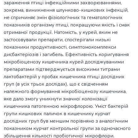
зараження птиці інфекційними захворюваннями,
зокрема, виникнення шлунково-кишкових інфекцій,
не спричиняє змін фізіологічних та гематологічних
показників організму птиці, покращуючи якість і смак
отриманої продукції. Натомість, у курей, яким не
застосовували препарати, спостерігали низькі
показники продуктивності, симптомокомплекси
дисбактеріозів і загибель. Ефективність коригування
мікробіоценозу кишечника курей досліджуваними
препаратами підтверджується високими титрами
лактобактерій у пробах кишечника птиці дослідних
груп (в усіх трьох дослідах), що є свідченням
належного формування мікробіоценозу кишечника,
яке дало змогу уникнути значної колонізації
кишечника патогенною мікрофлорою. Уміст бактерій
групи кишкових паличок в кишечнику курчат
дослідних груп був меншим порівняно з аналогічним
показником курчат контрольної групи за одночасного
збільшення кількості пробіотичної мікрофлори.