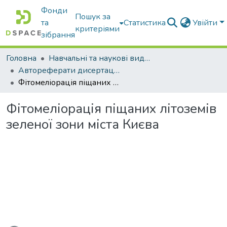
Фонди
Пошук за
та
Статистика
Увійти
критеріями
зібрання
Головна
Навчальні та наукові видання
Автореферати дисертацій та дисертації
Фітомеліорація піщаних літоземів зеленої зони міста Києва
Фітомеліорація піщаних літоземів
зеленої зони міста Києва