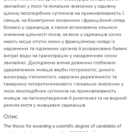
звичайної у пісок та локально-внесених у садивну
щілину лесоподібних суглинків на приживлюваність її
сіянців, на біометричні показники і фракційний склад
біомаси у саджанців, а також встановлено кількісні
значення щільності пісків, за яких у саджанців сосни
мають місце істотні зміни у фракційному складі їх
надземних та підземних органів й розраховано баланс
витрат води на транспірацію у насадженнях сосни
звичайної. Досліджено вплив довжини стеблових
здерев’янілих живців верби гостролистої, дикого
винограду п’ятилистого, карагани дерев’янистої та
тамариксу чотиритичинкового і локально-внесених у
пісок лесоподібних суглинків на приживлюваність
живців, на пагоноутворення й ризогенез та на водний
режим листя у живцевих саджанців.
Опис
The thesis for awarding a scientific degree of candidate of