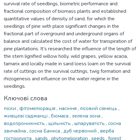
survival rate of seedlings, biometric performance and
fractional composition of biomass plants and established
quantitative values of density of sand, for which the
seedlings of pine with place significant changes in the
fractional part of overground and underground organs of
balance and calculated the cost of water for transpiration of
pine plantations. It’s researched the influence of the length of
the stem lignified willow holly, wild grapes, yellow acacia,
tamarix and locally made in sand loess loam on the survival
rate of cuttings on the survival cuttings, twig formation and
rhizogenesis and influence on the water regime in the
seedlings.
Ключові слова
піски
,
фітомеліорація
,
насіння
,
лісовий сіянець
,
живцеві саджанці
,
біомаса
,
зелена зона
,
водопроникність
,
щільність
,
шпаруватість
,
сосна
звичайна
,
сосна Банкса
,
дуб червоний
,
верба
гостролиста
,
sands
,
phytomelioration
,
seeds
,
forest