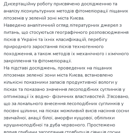
Дисертаційну роботу присвячено дослідженню та
аналізу лісокультурних методів фітомеліорації піщаних
літоземів у зеленій зоні міста Києва.
Наведено аналітичний огляд літературних джерел з
питань, що стосуються географічного розповсюдження
пісків в Україні та їхніх класифікацій, перебігу
природного заростання пісків техногенного
походження, а також методів їх механічного і хімічного
закріплення та фітомеліорації.
На підставі досліджень, проведених на піщаних
літоземах зеленої зони міста Києва, встановлено
кількісні показники запасів продуктивної вологи у
пісках та показано значення лесоподібних суглинків у
оптимізації їх водно- фізичних властивостей. З’ясовано,
що за локального внесення лесоподібних суглинків у
посівні щілини, на пісках можливий висів насіння сосни
звичайної, акації білої, аморфи кущової, обліпихи
крушиноподібної та дуба червоного. Простежено
вплив глибини загортання стовбурців сіянців сосни