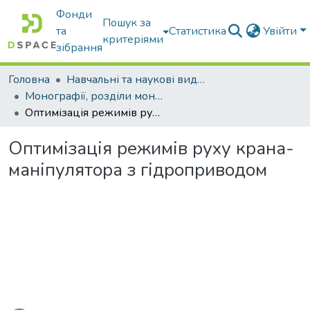
Фонди
Пошук за
та
Статистика
Увійти
критеріями
зібрання
Головна
Навчальні та наукові видання
Монографії, розділи монографій, доповіді
Оптимізація режимів руху крана-маніпулятора з гідроприводом
Оптимізація режимів руху крана-
маніпулятора з гідроприводом