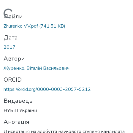
ажиться...
Файли
Zhurenko V.V.pdf
(741,51 KB)
Дата
2017
Автори
Журенко, Віталій Васильович
ORCID
https://orcid.org/0000-0003-2097-9212
Видавець
НУБіП України
Анотація
Дисертація на здобуття наукового ступеня кандидата