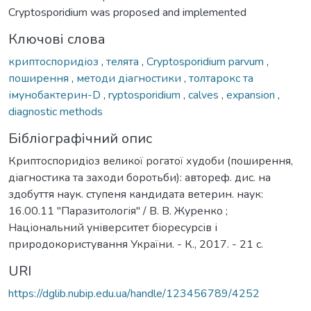
Cryptosporidium was proposed and implemented
Ключові слова
криптоспоридіоз
,
телята
,
Cryptosporidium parvum
,
поширення
,
методи діагностики
,
толтарокс та
імунобактерин-D
,
ryptosporidium
,
calves
,
expansion
,
diagnostic methods
Бібліографічний опис
Криптоспоридіоз великої рогатої худоби (поширення,
діагностика та заходи боротьби): автореф. дис. на
здобуття наук. ступеня кандидата ветерин. наук:
16.00.11 "Паразитологія" / В. В. Журенко ;
Національний університет біоресурсів і
природокористування України. - К., 2017. - 21 с.
URI
https://dglib.nubip.edu.ua/handle/123456789/4252