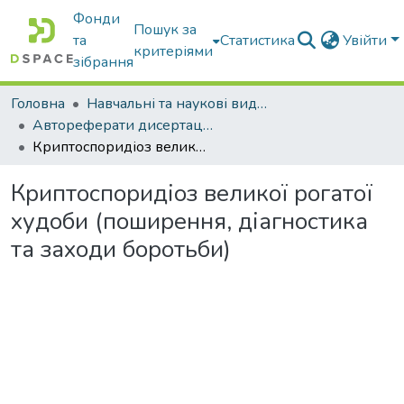
Фонди
Пошук за
та
Статистика
Увійти
критеріями
зібрання
Головна
Навчальні та наукові видання
Автореферати дисертацій та дисертації
Криптоспоридіоз великої рогатої худоби (поширення, діагностика та заходи боротьби)
Криптоспоридіоз великої рогатої
худоби (поширення, діагностика
та заходи боротьби)