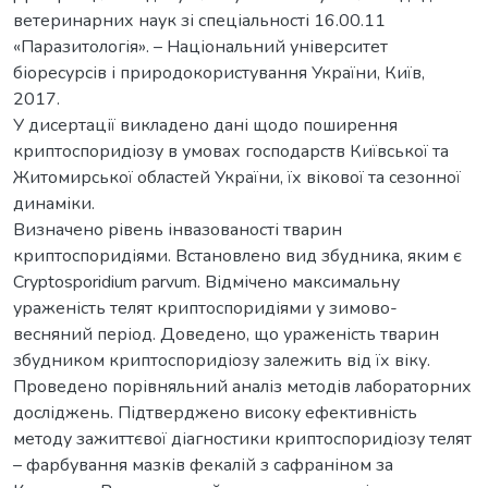
ветеринарних наук зі спеціальності 16.00.11
«Паразитологія». – Національний університет
біоресурсів і природокористування України, Київ,
2017.
У дисертації викладено дані щодо поширення
криптоспоридіозу в умовах господарств Київської та
Житомирської областей України, їх вікової та сезонної
динаміки.
Визначено рівень інвазованості тварин
криптоспоридіями. Встановлено вид збудника, яким є
Cryptosporidium parvum. Відмічено максимальну
ураженість телят криптоспоридіями у зимово-
весняний період. Доведено, що ураженість тварин
збудником криптоспоридіозу залежить від їх віку.
Проведено порівняльний аналіз методів лабораторних
досліджень. Підтверджено високу ефективність
методу зажиттєвої діагностики криптоспоридіозу телят
– фарбування мазків фекалій з сафраніном за