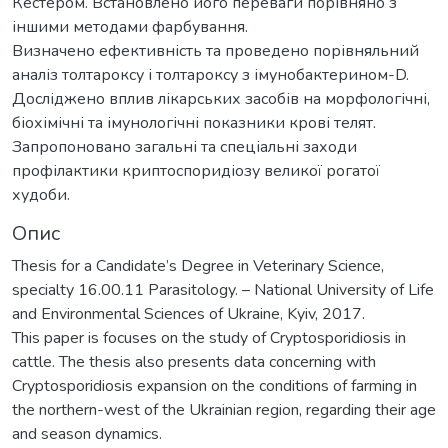
Кестером. Встановлено його переваги порівняно з
іншими методами фарбування.
Визначено ефективність та проведено порівняльний
аналіз толтароксу і толтароксу з імунобактерином-D.
Досліджено вплив лікарських засобів на морфологічні,
біохімічні та імунологічні показники крові телят.
Запропоновано загальні та спеціальні заходи
профілактики криптоспоридіозу великої рогатої
худоби.
Опис
Thesis for a Candidate’s Degree in Veterinary Science,
specialty 16.00.11 Parasitology. – National University of Life
and Environmental Sciences of Ukraine, Kyiv, 2017.
This paper is focuses on the study of Cryptosporidiosis in
cattle. The thesis also presents data concerning with
Cryptosporidiosis expansion on the conditions of farming in
the northern-west of the Ukrainian region, regarding their age
and season dynamics.