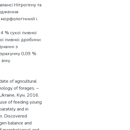
лансі Нітрогену та
лідження
о морфологічний і
4 % сухої пивної
ої пивної дробини
єднанні з
зрахунку 0,09 %
 віку
date of agricultural
nology of forages. –
Ukraine, Kyiv, 2016.
 use of feeding young
parately and in
m. Discovered
rogen balance and