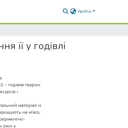
Увійти
я її у годівлі
а
2 – годівля тварин
есурсів і
альний матеріал із
ирощують на м’ясо,
з ферментно-
 змін у