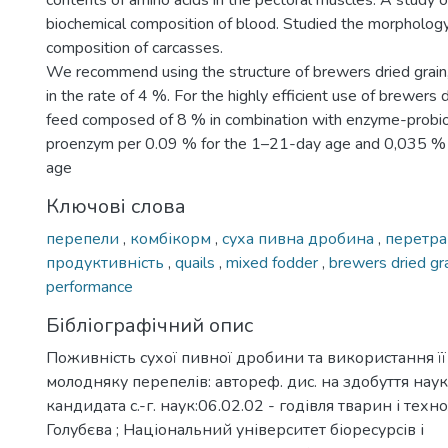
contents of amino acids in the pectoral muscles. A study 
biochemical composition of blood. Studied the morpholog
composition of carcasses.
We recommend using the structure of brewers dried grain, 
in the rate of 4 %. For the highly efficient use of brewers d
feed composed of 8 % in combination with enzyme-probi
proenzym per 0.09 % for the 1–21-day age and 0,035 %
age
Ключові слова
перепели
,
комбікорм
,
суха пивна дробина
,
перетра
продуктивність
,
quails
,
mixed fodder
,
brewers dried gr
performance
Бібліографічний опис
Поживність сухої пивної дробини та використання її 
молодняку перепелів: автореф. дис. на здобуття наук
кандидата с.-г. наук:06.02.02 - годівля тварин і технол
Голубєва ; Національний університет біоресурсів і