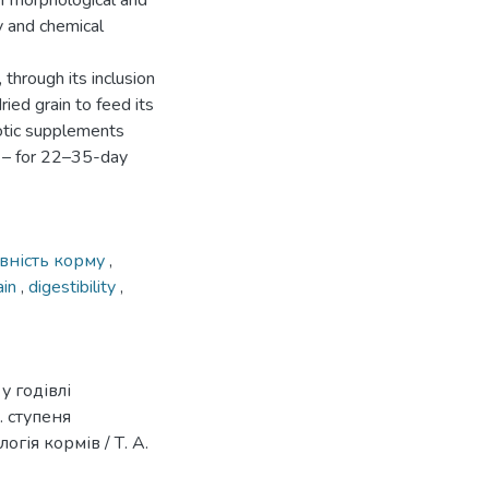
of morphological and
y and chemical
through its inclusion
ried grain to feed its
otic supplements
 – for 22–35-day
вність корму
,
ain
,
digestibility
,
у годівлі
. ступеня
огія кормів / Т. А.