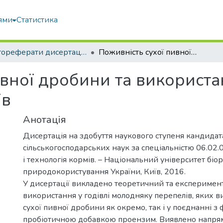
ями
Статистика
Автореферати дисертацій та дисертації
Поживність сухої пивної дробини та використання її у годівлі молодняку перепелів
вної дробини та використанн
ів
Анотація
Дисертація на здобуття наукового ступеня кандидат
сільськогосподарських наук за спеціальністю 06.02.0
і технологія кормів. – Національний університет біор
природокористування України, Київ, 2016.
У дисертації викладено теоретичний та експеримент
використання у годівлі молодняку перепелів, яких в
сухої пивної дробини як окремо, так і у поєднанні 
пробіотичною добавкою проензим. Виявлено напрям