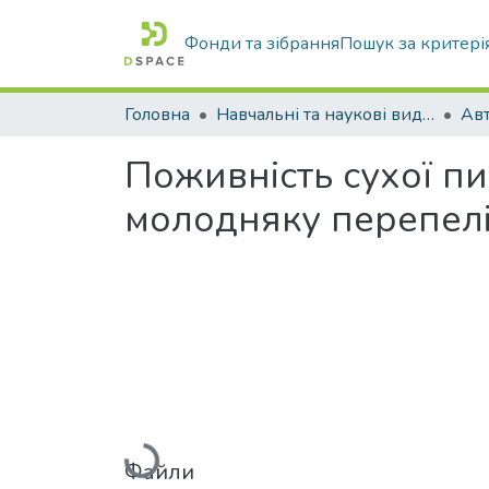
Фонди та зібрання
Пошук за критері
Головна
Навчальні та наукові видання
Поживність сухої пи
молодняку перепел
Вантажиться...
Файли