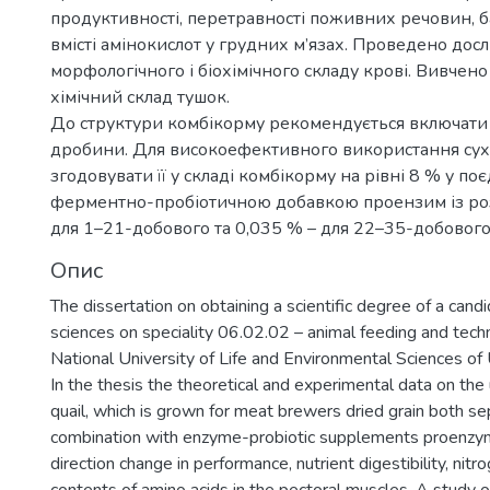
продуктивності, перетравності поживних речовин, ба
вмісті амінокислот у грудних м’язах. Проведено дос
морфологічного і біохімічного складу крові. Вивчен
хімічний склад тушок.
До структури комбікорму рекомендується включати 
дробини. Для високоефективного використання сух
згодовувати її у складі комбікорму на рівні 8 % у по
ферментно-пробіотичною добавкою проензим із ро
для 1–21-добового та 0,035 % – для 22–35-добового
Опис
The dissertation on obtaining a scientific degree of a candi
sciences on speciality 06.02.02 – animal feeding and tech
National University of Life and Environmental Sciences of 
In the thesis the theoretical and experimental data on the
quail, which is grown for meat brewers dried grain both se
combination with enzyme-probiotic supplements proenzy
direction change in performance, nutrient digestibility, nit