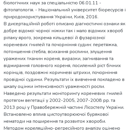
біологічних наук за спеціальністю 06.01.11 -
фітопатологія. - Національний університет біоресурсів і
природокористування України, Київ, 2016.
В дисертаційній роботі описано діагностичні ознаки як
добре відомої чорної ніжки так і мало відомих хвороб
ріпаку ярого, зокрема кільцевої й фузаріозної
кореневих гнилей та почорніння судин: перетяжка,
потоншення стебла, всихання рослини, злущення
уражених тканин кореня, виразки, загнивання та
відмирання головного кореня, посилений ріст бічних
корінців, поздовжні коричневі штрихи, почорніння
провідної судини. Результати їх вивчення покладено в
шкалу оцінки інтенсивності ураженості росли.
Наведено результати моніторингу кореневих гнилей
протягом вегетації у 2002-2005, 2007-2008 рр. та
2013 році у Правобережній частині Лісостепу України.
Встановлено вплив цистоутворюючої бурякової
нематоди на поширення та розвиток хвороби.
Методом кореляційно-регресійного аналізу оцінено