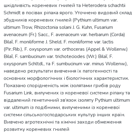
шкідливість кореневих гнилей та Heterodera schachtii
Schmidt в посівах ріпака ярого. Уточнено видовий склад
збудників кореневих гнилей (Pythium ultimum var.
ultimum Trow, Rhizoctonia solani J. G. Kuhn, Fusarium
avenaceum (Fr.) Sacc., F. avenaceum var. herbarum (Corda)
Bilaĭ, F. moniliforme J. Sheld, F. moniliforme var. lactis
(Pir.:Rib.), F. oxysporum var. orthoceras (Appel & Wollenw.)
Bilaĭ, F. sambucinum var. trichoteciodes (Wr.) Bilaĭ, F.
oxysporum Schltdl., та F. sumbucinum var. minus Wollenw.),
наведено результати вивчення їх патогенності та
основних морфологічних і біологічних характеристик.
Показано спорідненість між ізолятами грибів роду
Fusarium Link, вилучених із кореневої системи ріпаку та
віддалений генетичний зв’язок ізоляту Pythium ultimum
var. ultimum із подібними, вилученими із кореневої
системи сільськогосподарських культур інших країн.
Вивчено агротехнічні та хімічні заходи обмеження
розвитку кореневих гнилей