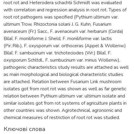
root rot and Heterodera schachtii Schmidt was evaluated
with correlation and regression analysis in root rot. Types of
root rot pathogens was specified (Pythium ultimum var.
ultimum Trow, Rhizoctonia solani J. G. Kuhn, Fusarium
avenaceum (Fr.) Sacc., F. avenaceum var. herbarum (Corda)
Bilaĭ, F. moniliforme J. Sheld, F. moniliforme var. lactis
(Pir.:Rib.), F. oxysporum var. orthoceras (Appel & Wollenw.)
Bilaĭ, F. sambucinum var. trichoteciodes (Wr.) Bilaĭ, F.
oxysporum Schltdl., F. sumbucinum var. minus Wollenw.),
pathogenic characteristics study results are attached as well
as main morphological and biological characteristic studies
are attached. Relation between Fusarium Link mushroom
isolates got from root rot was shown as well as far genetic
relation between Pythium ultimum var. ultimum isolate and
similar isolates got from rot systems of agriculture plants in
other countries was shown. Agrotechnical, agronomic and
chemical measures of restriction of root rot was studied.
Ключові слова