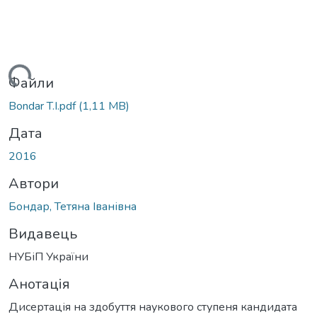
ься...
Файли
Bondar T.I.pdf
(1,11 MB)
Дата
2016
Автори
Бондар, Тетяна Іванівна
Видавець
НУБіП України
Анотація
Дисертація на здобуття наукового ступеня кандидата