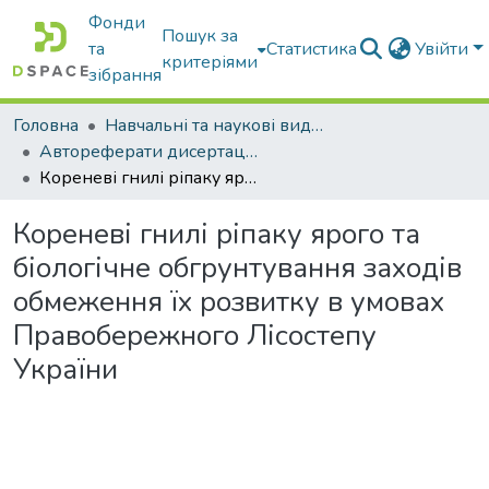
Фонди
Пошук за
та
Статистика
Увійти
критеріями
зібрання
Головна
Навчальні та наукові видання
Автореферати дисертацій та дисертації
Кореневі гнилі ріпаку ярого та біологічне обгрунтування заходів обмеження їх розвитку в умовах Правобережного Лісостепу України
Кореневі гнилі ріпаку ярого та
біологічне обгрунтування заходів
обмеження їх розвитку в умовах
Правобережного Лісостепу
України