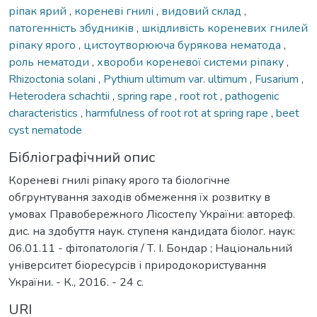
ріпак ярий
,
кореневі гнилі
,
видовий склад
,
патогенність збудників
,
шкідливість кореневих гнилей
ріпаку ярого
,
цистоутворююча бурякова нематода
,
роль нематоди
,
хвороби кореневої системи ріпаку
,
Rhizoctonia solani
,
Pythium ultimum var. ultimum
,
Fusarium
,
Heterodera schachtii
,
spring rape
,
root rot
,
pathogenic
characteristics
,
harmfulness of root rot at spring rape
,
beet
cyst nematode
Бібліографічний опис
Кореневі гнилі ріпаку ярого та біологічне
обгрунтування заходів обмеження їх розвитку в
умовах Правобережного Лісостепу України: автореф.
дис. на здобуття наук. ступеня кандидата біолог. наук:
06.01.11 - фітопатологія / Т. І. Бондар ; Національний
університет біоресурсів і природокористування
України. - К., 2016. - 24 с.
URI