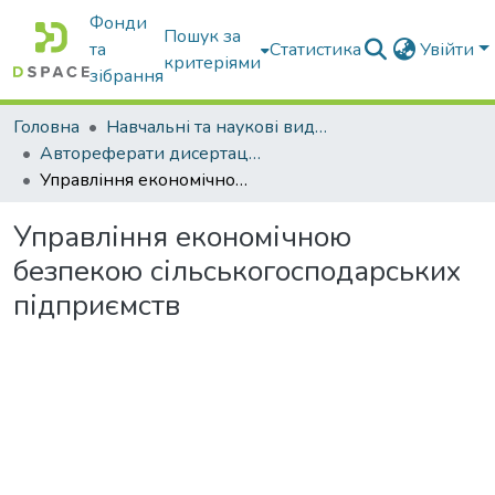
Фонди
Пошук за
та
Статистика
Увійти
критеріями
зібрання
Головна
Навчальні та наукові видання
Автореферати дисертацій та дисертації
Управління економічною безпекою сільськогосподарських підприємств
Управління економічною
безпекою сільськогосподарських
підприємств