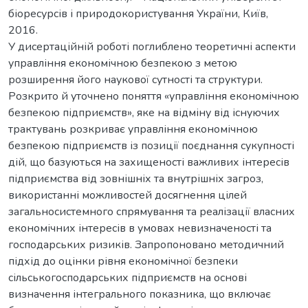
біоресурсів і природокористування України, Київ,
2016.
У дисертаційній роботі поглиблено теоретичні аспекти
управління економічною безпекою з метою
розширення його наукової сутності та структури.
Розкрито й уточнено поняття «управління економічною
безпекою підприємств», яке на відміну від існуючих
трактувань розкриває управління економічною
безпекою підприємств із позиції поєднання сукупності
дій, що базуються на захищеності важливих інтересів
підприємства від зовнішніх та внутрішніх загроз,
використанні можливостей досягнення цілей
загальносистемного спрямування та реалізації власних
економічних інтересів в умовах невизначеності та
господарських ризиків. Запропоновано методичний
підхід до оцінки рівня економічної безпеки
сільськогосподарських підприємств на основі
визначення інтегрального показника, що включає