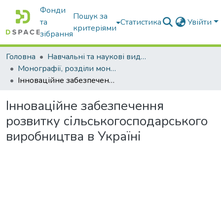
Фонди
Пошук за
та
Статистика
Увійти
критеріями
зібрання
Головна
Навчальні та наукові видання
Монографії, розділи монографій, доповіді
Інноваційне забезпечення розвитку сільськогосподарського виробництва в Україні
Інноваційне забезпечення
розвитку сільськогосподарського
виробництва в Україні