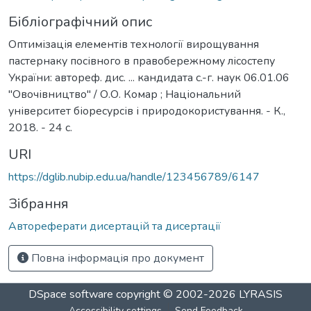
Бібліографічний опис
Оптимізація елементів технології вирощування
пастернаку посівного в правобережному лісостепу
України: автореф. дис. ... кандидата с.-г. наук 06.01.06
"Овочівництво" / О.О. Комар ; Національний
університет біоресурсів і природокористування. - К.,
2018. - 24 с.
URI
https://dglib.nubip.edu.ua/handle/123456789/6147
Зібрання
Автореферати дисертацій та дисертації
Повна інформація про документ
DSpace software
copyright © 2002-2026
LYRASIS
Accessibility settings
Send Feedback