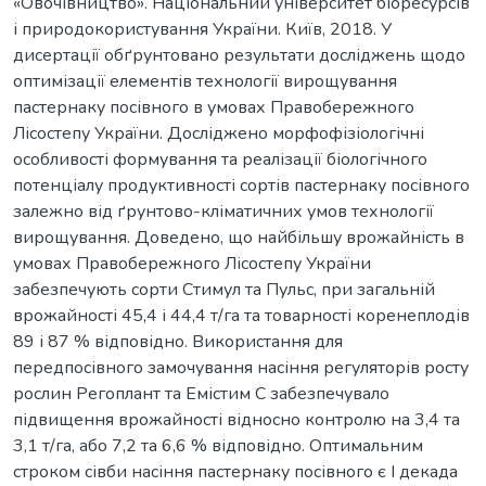
«Овочівництво». Національний університет біоресурсів
і природокористування України. Київ, 2018. У
дисертації обґрунтовано результати досліджень щодо
оптимізації елементів технології вирощування
пастернаку посівного в умовах Правобережного
Лісостепу України. Досліджено морфофізіологічні
особливості формування та реалізації біологічного
потенціалу продуктивності сортів пастернаку посівного
залежно від ґрунтово-кліматичних умов технології
вирощування. Доведено, що найбільшу врожайність в
умовах Правобережного Лісостепу України
забезпечують сорти Стимул та Пульс, при загальній
врожайності 45,4 і 44,4 т/га та товарності коренеплодів
89 і 87 % відповідно. Використання для
передпосівного замочування насіння регуляторів росту
рослин Регоплант та Емістим С забезпечувало
підвищення врожайності відносно контролю на 3,4 та
3,1 т/га, або 7,2 та 6,6 % відповідно. Оптимальним
строком сівби насіння пастернаку посівного є I декада