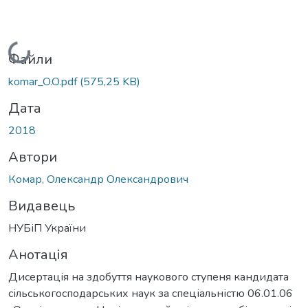
ажиться...
Файли
komar_O.O.pdf
(575,25 KB)
Дата
2018
Автори
Комар, Олександр Олександрович
Видавець
НУБіП України
Анотація
Дисертація на здобуття наукового ступеня кандидата
сільськогосподарських наук за спеціальністю 06.01.06