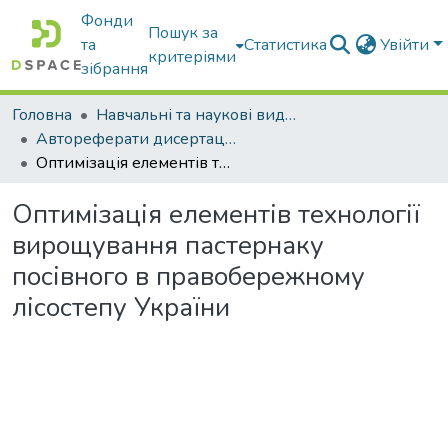
Фонди
Пошук за
та
Статистика
Увійти
критеріями
зібрання
Головна
Навчальні та наукові видання
Автореферати дисертацій та дисертації
Оптимізація елементів технології вирощування пастернаку посівного в правобережному лісостепу України
Оптимізація елементів технології
вирощування пастернаку
посівного в правобережному
лісостепу України