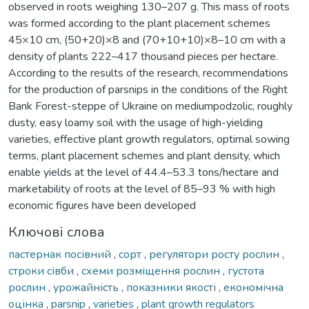
observed in roots weighing 130–207 g. This mass of roots
was formed according to the plant placement schemes
45×10 cm, (50+20)×8 and (70+10+10)×8–10 cm with a
density of plants 222–417 thousand pieces per hectare.
According to the results of the research, recommendations
for the production of parsnips in the conditions of the Right
Bank Forest-steppe of Ukraine on mediumpodzolic, roughly
dusty, easy loamy soil with the usage of high-yielding
varieties, effective plant growth regulators, optimal sowing
terms, plant placement schemes and plant density, which
enable yields at the level of 44.4–53.3 tons/hectare and
marketability of roots at the level of 85–93 % with high
economic figures have been developed
Ключові слова
пастернак посівний
,
сорт
,
регулятори росту рослин
,
строки сівби
,
схеми розміщення рослин
,
густота
рослин
,
урожайність
,
показники якості
,
економічна
оцінка
,
parsnip
,
varieties
,
plant growth regulators