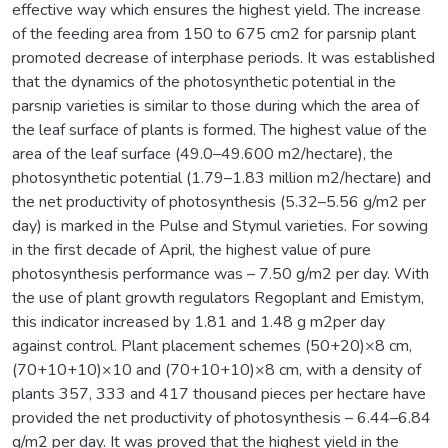
effective way which ensures the highest yield. The increase
of the feeding area from 150 to 675 cm2 for parsnip plant
promoted decrease of interphase periods. It was established
that the dynamics of the photosynthetic potential in the
parsnip varieties is similar to those during which the area of
the leaf surface of plants is formed. The highest value of the
area of the leaf surface (49.0–49.600 m2/hectare), the
photosynthetic potential (1.79–1.83 million m2/hectare) and
the net productivity of photosynthesis (5.32–5.56 g/m2 per
day) is marked in the Pulse and Stymul varieties. For sowing
in the first decade of April, the highest value of pure
photosynthesis performance was – 7.50 g/m2 per day. With
the use of plant growth regulators Regoplant and Emistym,
this indicator increased by 1.81 and 1.48 g m2per day
against control. Plant placement schemes (50+20)×8 cm,
(70+10+10)×10 and (70+10+10)×8 cm, with a density of
plants 357, 333 and 417 thousand pieces per hectare have
provided the net productivity of photosynthesis – 6.44–6.84
g/m2 per day. It was proved that the highest yield in the