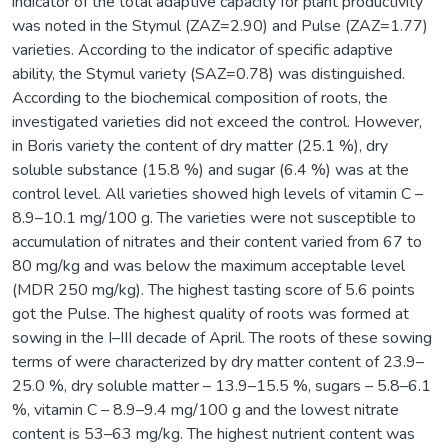
indicator of the total adaptive capacity for plant productivity
was noted in the Stymul (ZAZ=2.90) and Pulse (ZAZ=1.77)
varieties. According to the indicator of specific adaptive
ability, the Stymul variety (SAZ=0.78) was distinguished.
According to the biochemical composition of roots, the
investigated varieties did not exceed the control. However,
in Boris variety the content of dry matter (25.1 %), dry
soluble substance (15.8 %) and sugar (6.4 %) was at the
control level. All varieties showed high levels of vitamin C –
8.9–10.1 mg/100 g. The varieties were not susceptible to
accumulation of nitrates and their content varied from 67 to
80 mg/kg and was below the maximum acceptable level
(MDR 250 mg/kg). The highest tasting score of 5.6 points
got the Pulse. The highest quality of roots was formed at
sowing in the I–III decade of April. The roots of these sowing
terms of were characterized by dry matter content of 23.9–
25.0 %, dry soluble matter – 13.9–15.5 %, sugars – 5.8–6.1
%, vitamin C – 8.9–9.4 mg/100 g and the lowest nitrate
content is 53–63 mg/kg. The highest nutrient content was