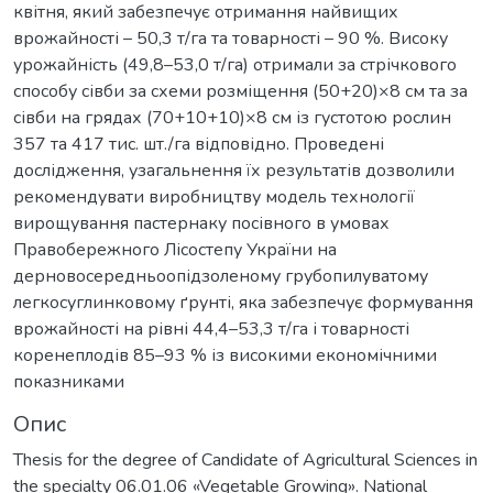
квітня, який забезпечує отримання найвищих
врожайності – 50,3 т/га та товарності – 90 %. Високу
урожайність (49,8–53,0 т/га) отримали за стрічкового
способу сівби за схеми розміщення (50+20)×8 см та за
сівби на грядах (70+10+10)×8 см із густотою рослин
357 та 417 тис. шт./га відповідно. Проведені
дослідження, узагальнення їх результатів дозволили
рекомендувати виробництву модель технології
вирощування пастернаку посівного в умовах
Правобережного Лісостепу України на
дерновосередньоопідзоленому грубопилуватому
легкосуглинковому ґрунті, яка забезпечує формування
врожайності на рівні 44,4–53,3 т/га і товарності
коренеплодів 85–93 % із високими економічними
показниками
Опис
Thesis for the degree of Candidate of Agricultural Sciences in
the specialty 06.01.06 «Vegetable Growing». National