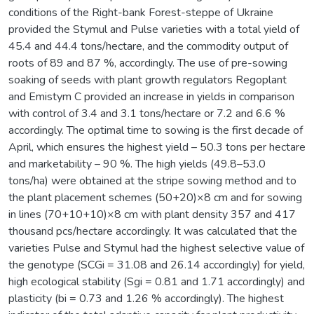
conditions of the Right-bank Forest-steppe of Ukraine
provided the Stymul and Pulse varieties with a total yield of
45.4 and 44.4 tons/hectare, and the commodity output of
roots of 89 and 87 %, accordingly. The use of pre-sowing
soaking of seeds with plant growth regulators Regoplant
and Emistym C provided an increase in yields in comparison
with control of 3.4 and 3.1 tons/hectare or 7.2 and 6.6 %
accordingly. The optimal time to sowing is the first decade of
April, which ensures the highest yield – 50.3 tons per hectare
and marketability – 90 %. The high yields (49.8–53.0
tons/ha) were obtained at the stripe sowing method and to
the plant placement schemes (50+20)×8 cm and for sowing
in lines (70+10+10)×8 cm with plant density 357 and 417
thousand pcs/hectare accordingly. It was calculated that the
varieties Pulse and Stymul had the highest selective value of
the genotype (SCGi = 31.08 and 26.14 accordingly) for yield,
high ecological stability (Sgi = 0.81 and 1.71 accordingly) and
plasticity (bi = 0.73 and 1.26 % accordingly). The highest