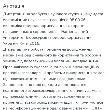
Анотація
Дисертація на здобуття наукового ступеня кандидата
економічних наук за спеціальністю 08.00.06 –
економіка природокористування і охорони
навколишнього середовища. – Національний
університет біоресурсів і природокористування
України, Київ, 2015.
Дисертаційна робота присвячена дослідженню
механізмів раціонального використання та охорони
земель під полезахисними лісовими насадженнями.
Проаналізовано еколого-економічні, організаційно-
правові й господарські проблеми використання земель
під полезахисними лісовими насадженнями.
Запропоновано нові підходи до оцінювання
позитивного агролісомеліоративного впливу земель
під полезахисними лісовими насадженнями на
прилеглі сільськогосподарські угіддя, які ґрунтуються
на геоінформаційному моделюванні системи «ПЛН –