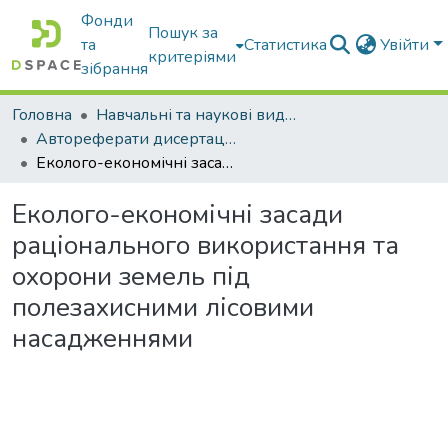
Фонди
Пошук за
та
Статистика
Увійти
критеріями
зібрання
Головна
Навчальні та наукові видання
Автореферати дисертацій та дисертації
Еколого-економічні засади раціонального використання та охорони земель під полезахисними лісовими насадженнями
Еколого-економічні засади
раціонального використання та
охорони земель під
полезахисними лісовими
насадженнями