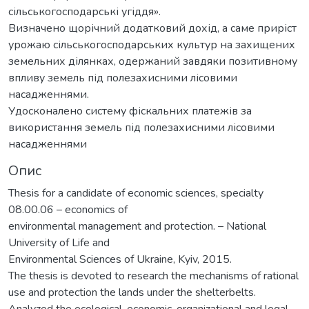
сільськогосподарські угіддя».
Визначено щорічний додатковий дохід, а саме приріст
урожаю сільськогосподарських культур на захищених
земельних ділянках, одержаний завдяки позитивному
впливу земель під полезахисними лісовими
насадженнями.
Удосконалено систему фіскальних платежів за
використання земель під полезахисними лісовими
насадженнями
Опис
Thesis for a candidate of economic sciences, specialty
08.00.06 – еconomics of
environmental management and protection. – National
University of Life and
Environmental Sciences of Ukraine, Kyiv, 2015.
The thesis is devoted to research the mechanisms of rational
use and protection the lands under the shelterbelts.
Analyzed the ecological, economic, organizational and legal