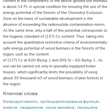
content in the components of the above-ground live biomass
is about 14 PJ. A special condition for ensuring the use of the
energy potential of the forests of the Chornobyl Exclusion
Zone on the basis of sustainable development is the
absence of exceeding the radionuclide contamination norms.
At the same time, only a half of this potential corresponds to
the hygienic standard of (137) Cs content. Thus, taking into
account the quantitative restrictive criteria of environmentally
safe energy potential of wood biomass in the forests of the
region, such as the content
of (137) Cs at 600 Bq∙kg-1 and (90) Sr – 60 Bq∙kg-1 , its
use can be carried out only in specially equipped boiler
houses, which significantly limits the possibility of using
about 30 thousand m3 of wood biomass of pine forests in
the region.
Ключові слова
біопродуктивність
,
вуглецедепонувальна функція
,
енергія
,
насадження
,
сосна звичайна
,
таксаційна