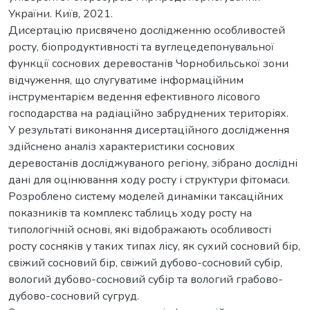
України. Київ, 2021.
Дисертацію присвячено дослідженню особливостей
росту, біопродуктивності та вуглецедепонувальної
функції соснових деревостанів Чорнобильської зони
відчуження, що слугуватиме інформаційним
інструментарієм ведення ефективного лісового
господарства на радіаційно забруднених територіях.
У результаті виконання дисертаційного дослідження
здійснено аналіз характеристики соснових
деревостанів досліджуваного регіону, зібрано дослідні
дані для оцінювання ходу росту і структури фітомаси.
Розроблено систему моделей динаміки таксаційних
показників та комплекс таблиць ходу росту на
типологічній основі, які відображають особливості
росту сосняків у таких типах лісу, як сухий сосновий бір,
свіжий сосновий бір, свіжий дубово-сосновий субір,
вологий дубово-сосновий субір та вологий грабово-
дубово-сосновий сугруд.