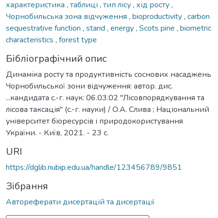
характеристика
,
таблиці
,
тип лісу
,
хід росту
,
Чорнобильська зона відчуження
,
bioproductivity
,
carbon
sequestrative function
,
stand
,
energy
,
Scots pine
,
biometric
characteristics
,
forest type
Бібліографічний опис
Динаміка росту та продуктивність соснових насаджень
Чорнобильської зони відчуження: автор. дис.
...кандидата с.-г. наук: 06.03.02 "Лісовпорядкування та
лісова таксація" (с.-г. науки) / О.А. Слива ; Національний
університет біоресурсів і природокористування
України. - Київ, 2021. - 23 с.
URI
https://dglib.nubip.edu.ua/handle/123456789/9851
Зібрання
Автореферати дисертацій та дисертації