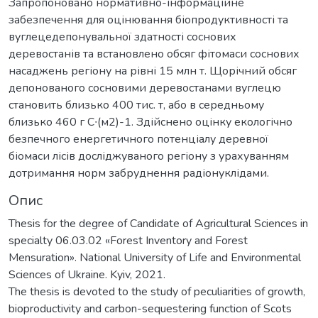
Запропоновано нормативно-інформаційне
забезпечення для оцінювання біопродуктивності та
вуглецедепонувальної здатності соснових
деревостанів та встановлено обсяг фітомаси соснових
насаджень регіону на рівні 15 млн т. Щорічний обсяг
депонованого сосновими деревостанами вуглецю
становить близько 400 тис. т, або в середньому
близько 460 г С∙(м2)-1. Здійснено оцінку екологічно
безпечного енергетичного потенціалу деревної
біомаси лісів досліджуваного регіону з урахуванням
дотримання норм забруднення радіонуклідами.
Опис
Thesis for the degree of Candidate of Agricultural Sciences in
specialty 06.03.02 «Forest Inventory and Forest
Mensuration». National University of Life and Environmental
Sciences of Ukraine. Kyiv, 2021.
The thesis is devoted to the study of peculiarities of growth,
bioproductivity and carbon-sequestering function of Scots