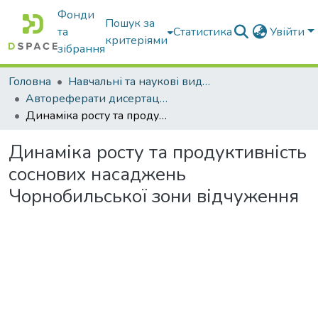
Фонди
Пошук за
та
Статистика
Увійти
критеріями
зібрання
Головна
Навчальні та наукові видання
Автореферати дисертацій та дисертації
Динаміка росту та продуктивність соснових насаджень Чорнобильської зони відчуження
Динаміка росту та продуктивність
соснових насаджень
Чорнобильської зони відчуження