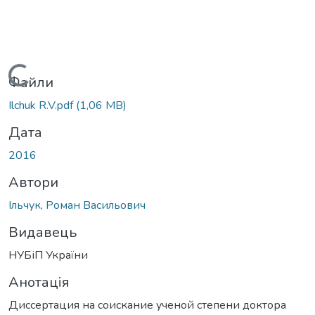
иться...
Файли
Ilchuk R.V.pdf
(1,06 MB)
Дата
2016
Автори
Ільчук, Роман Васильович
Видавець
НУБіП України
Анотація
Диссертация на соискание ученой степени доктора