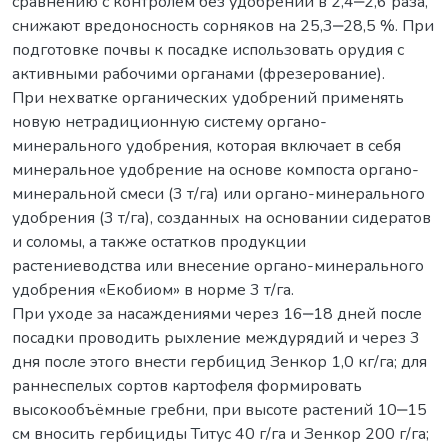
сравнению с контролем без удобрений в 2,4‒2,6 раза,
снижают вредоносность сорняков на 25,3‒28,5 %. При
подготовке почвы к посадке использовать орудия с
активными рабочими органами (фрезерование).
При нехватке органических удобрений применять
новую нетрадиционную систему органо-
минерального удобрения, которая включает в себя
минеральное удобрение на основе компоста органо-
минеральной смеси (3 т/га) или органо-минерального
удобрения (3 т/га), созданных на основании сидератов
и соломы, а также остатков продукции
растениеводства или внесение органо-минерального
удобрения «Екобиом» в норме 3 т/га.
При уходе за насаждениями через 16‒18 дней после
посадки проводить рыхление междурядий и через 3
дня после этого внести гербицид Зенкор 1,0 кг/га; для
раннеспелых сортов картофеля формировать
высокообъёмные гребни, при высоте растений 10‒15
см вносить гербициды Титус 40 г/га и Зенкор 200 г/га;