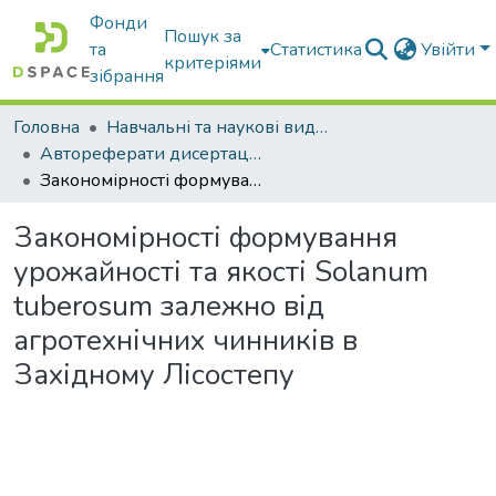
Фонди
Пошук за
та
Статистика
Увійти
критеріями
зібрання
Головна
Навчальні та наукові видання
Автореферати дисертацій та дисертації
Закономірності формування урожайності та якості Solanum tuberosum залежно від агротехнічних чинників в Західному Лісостепу
Закономірності формування
урожайності та якості Solanum
tuberosum залежно від
агротехнічних чинників в
Західному Лісостепу