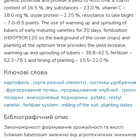
genetic potential and provide a yield to 48,0 t/ha, a starch
content of 16.5 %, dry substances – 23.0 %, vitamin C –
18.0 mg %, crude protein – 2.25 %, resistance to late blight
– 7.0–8.5 points. The use of warming up and sprouting of
tubers of early maturing varieties for 30 days, fertilization
(N90P90K120 on the background of the cover crops) and
planting at the optimum time provides the yield increase:
warming up and sprouting of tubers – 38.8–42.5, fertilizer –
52.3–78.1 and timing of planting – 15.5–22.0 %.
Ключові слова
картофель
,
сорта разной спелости
,
системы удобрения
,
фрезерование почвы
,
проращивание клубней
,
сроки
посадки
,
внекорневые подкормки
,
potato
,
restyl
varietie
,
fertilizer system
,
milling of the soil
,
planting dates
Бібліографічний опис
Закономірності формування урожайності та якості
Solanum tuberosum залежно від агротехнічних чинників