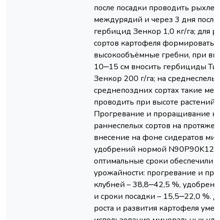
после посадки проводить рыхле
междурядий и через 3 дня после 
гербицид Зенкор 1,0 кг/га; для 
сортов картофеля формировать
высокообъёмные гребни, при вы
10‒15 см вносить гербициды Титу
Зенкор 200 г/га; на среднеспелы
среднепоздних сортах такие ме
проводить при высоте растений 
Прогревание и проращивание к
раннеспелых сортов на протяжен
внесение на фоне сидератов ми
удобрений нормой N90P90K120 
оптимальные сроки обеспечили 
урожайности: прогревание и пр
клубней – 38,8‒42,5 %, удобрени
и сроки посадки – 15,5‒22,0 %. 
роста и развития картофеля уме