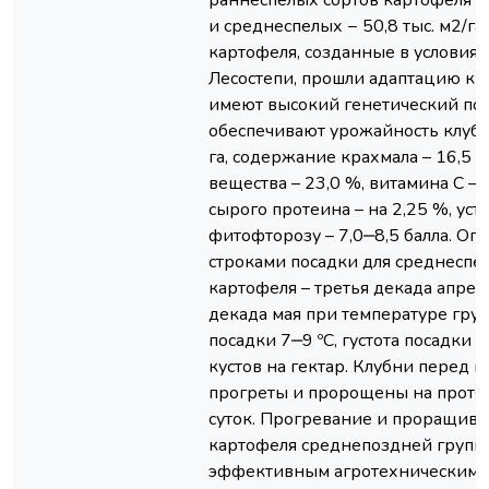
раннеспелых сортов картофеля со
и среднеспелых − 50,8 тыс. м2/га.
картофеля, созданные в условия
Лесостепи, прошли адаптацию к э
имеют высокий генетический по
обеспечивают урожайность клубне
га, содержание крахмала – 16,5 %
вещества – 23,0 %, витамина С – 1
сырого протеина – на 2,25 %, уст
фитофторозу – 7,0‒8,5 балла. О
строками посадки для среднеспе
картофеля – третья декада апрел
декада мая при температуре грун
посадки 7‒9 ºС, густота посадки 
кустов на гектар. Клубни перед 
прогреты и пророщены на прот
суток. Прогревание и проращива
картофеля среднепоздней группы
эффективным агротехническим 