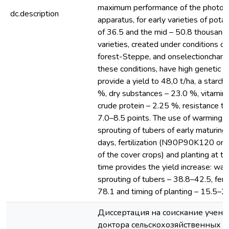
maximum performance of the photos
dc.description
apparatus, for early varieties of pot
of 36.5 and the mid – 50.8 thousand
varieties, created under conditions 
forest-Steppe, and onselectionchan
these conditions, have high genetic p
provide a yield to 48,0 t/ha, a starch
%, dry substances – 23.0 %, vitamin
crude protein – 2.25 %, resistance to 
7.0–8.5 points. The use of warming 
sprouting of tubers of early maturing 
days, fertilization (N90P90K120 on
of the cover crops) and planting at 
time provides the yield increase: wa
sprouting of tubers – 38.8–42.5, ferti
78.1 and timing of planting – 15.5–2
Диссертация на соискание учено
доктора сельскохозяйственных н