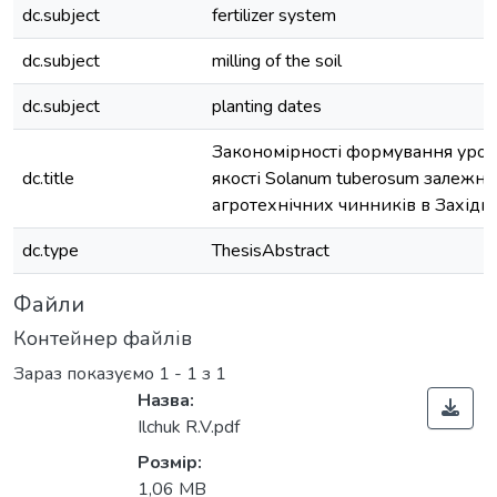
dc.subject
fertilizer system
dc.subject
milling of the soil
dc.subject
planting dates
Закономірності формування урож
dc.title
якості Solanum tuberosum залежно
агротехнічних чинників в Західн
dc.type
ThesisAbstract
Файли
Контейнер файлів
Зараз показуємо
1 - 1 з 1
Назва:
Ilchuk R.V.pdf
Розмір:
1,06 MB