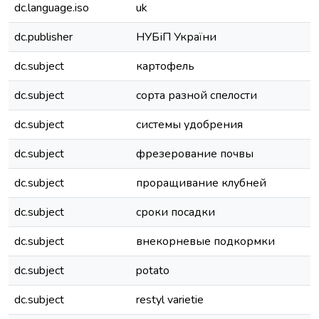
dc.language.iso
uk
dc.publisher
НУБіП України
dc.subject
картофель
dc.subject
сорта разной спелости
dc.subject
системы удобрения
dc.subject
фрезерование почвы
dc.subject
проращивание клубней
dc.subject
сроки посадки
dc.subject
внекорневые подкормки
dc.subject
potato
dc.subject
restyl varietie