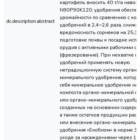
картофель вносить 40 т/га навоза
N90P90K120; удобрения обеспеч
урожайности по сравнению с кон
dc.description.abstract
удобрений в 2,4‒2,6 раза, снижа
вредоносность сорняков на 25,3
подготовке почвы к посадке испо
орудия с активными рабочими о
(фрезерование). При нехватке о
удобрений применять новую
нетрадиционную систему органо
минерального удобрения, котора
себя минеральное удобрение на 
компоста органо-минеральной сме
или органо-минерального удобрен
созданных на основании сидерат
а также остатков продукции рас
или внесение органо-минеральн
удобрения «Екобиом» в норме 3 т
уходе за насаждениями через 1