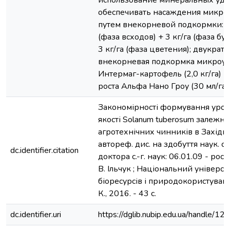
использование минеральных удо
обеспечивать насаждения микро
путем внекорневой подкормки: Ек
(фаза всходов) + 3 кг/га (фаза бу
3 кг/га (фаза цветения); двукратн
внекорневая подкормка микроу
Интермаг-картофель (2,0 кг/га) +
роста Альфа Нано Гроу (30 мл/га)
Закономірності формування урож
якості Solanum tuberosum залежно
агротехнічних чинників в Західно
автореф. дис. на здобуття наук. с
dc.identifier.citation
доктора с.-г. наук: 06.01.09 - рос
В. Ільчук ; Національний універси
біоресурсів і природокористуванн
К., 2016. - 43 с.
dc.identifier.uri
https://dglib.nubip.edu.ua/handle/