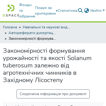
Фонди
Пошук за
та
Статистика
Увійти
критеріями
зібрання
Головна
Навчальні та наукові видання
Автореферати дисертацій та дисертації
Закономірності формування урожайності та якості Solanum tuberosum залежно від агротехнічних чинників в Західному Лісостепу
Закономірності формування
урожайності та якості Solanum
tuberosum залежно від
агротехнічних чинників в
Західному Лісостепу
Скорочена інформація про документ