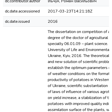
dc.contributor.author
Ільчук, Роман Васильович
dc.date.accessioned
2017-03-23T14:21:18Z
dc.date.issued
2016
The dissertation on competition of a s
degree of the doctor of agricultural s
specialty 06.01.09 – plant science. N
University of Life and Environmental 
Ukraine, Kyiv, 2016. The theoretical 
and new solution of scientific problem
establish the optimum parameters of
of weather conditions on the formatio
productivity of potatoes in Western
of Ukraine, scientific substantiation 
of laws of influence of various agrote
on yield increase, a stabilization of th
potatoes with improved quality indic
assimilation surface of the plants, wh