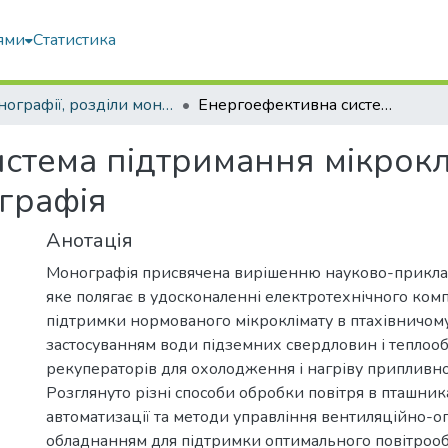
ями
Статистика
Монографії, розділи монографій, доповіді
Енергоефективна система підтримання мікроклімату у птахівничих приміщеннях : монографія
стема підтримання мікрокл
графія
Анотація
Монографія присвячена вирішенню науково-прикла
яке полягає в удосконаленні електротехнічного ком
підтримки нормованого мікроклімату в птахівничом
застосуванням води підземних свердловин і теплоо
рекуператорів для охолодження і нагріву припливно
Розглянуто різні способи обробки повітря в пташник
автоматизації та методи управління вентиляційно-
обладнанням для підтримки оптимального повітрооб