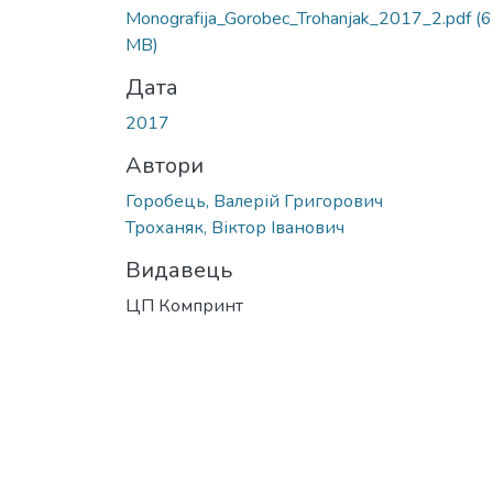
Monografіja_Gorobec_Trohanjak_2017_2.pdf
(6
MB)
Дата
2017
Автори
Горобець, Валерій Григорович
Троханяк, Віктор Іванович
Видавець
ЦП Компринт