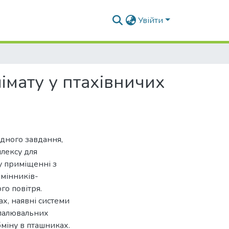
Увійти
імату у птахівничих
дного завдання,
плексу для
у приміщенні з
бмінників-
го повітря.
ах, наявні системи
опалювальних
міну в пташниках.