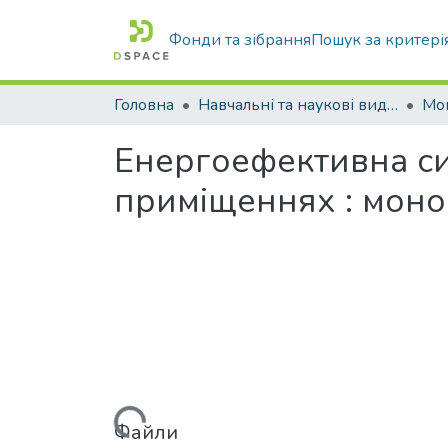
Фонди та зібрання
Пошук за критері
Головна
Навчальні та наукові видання
Енергоефективна си
приміщеннях : моно
Вантажиться...
Файли