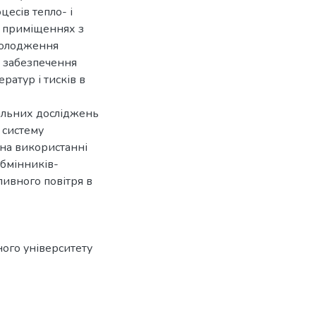
есів тепло- і
х приміщеннях з
холодження
о забезпечення
ратур і тисків в
альних досліджень
 систему
 на використанні
обмінників-
ивного повітря в
ого університету