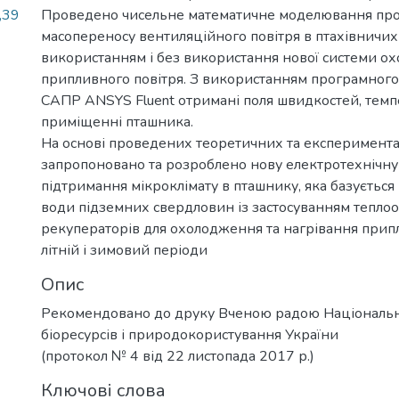
,39
Проведено чисельне математичне моделювання проц
масопереносу вентиляційного повітря в птахівничи
використанням і без використання нової системи о
припливного повітря. З використанням програмног
САПР ANSYS Fluent отримані поля швидкостей, темпе
приміщенні пташника.
На основі проведених теоретичних та експеримент
запропоновано та розроблено нову електротехнічну
підтримання мікроклімату в пташнику, яка базується
води підземних свердловин із застосуванням тепло
рекуператорів для охолодження та нагрівання припл
літній і зимовий періоди
Опис
Рекомендовано до друку Вченою радою Національн
біоресурсів і природокористування України
(протокол № 4 від 22 листопада 2017 р.)
Ключові слова