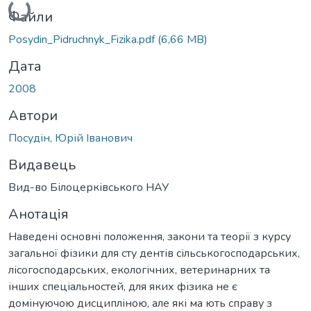
Вантажиться...
Файли
Posydin_Pidruchnyk_Fizika.pdf
(6,66 MB)
Дата
2008
Автори
Посудін, Юрій Іванович
Видавець
Вид-во Білоцерківського НАУ
Анотація
Наведені основні положення, закони та теорії з курсу
загальної фізики для сту­ дентів сільськогосподарських,
лісогосподарських, екологічних, ветеринарних та
інших спеціальностей, для яких фізика не є
домінуючою дисципліною, але які ма­ ють справу з