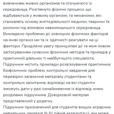
вивченням живих організмів та оточуючого їх
середовища. Розглянуто фізичні процеси, що
відбуваються у живому організмі, та механізми, які
становлять основу життєдіяльності людини, тварини та
рослини під впливом навколишнього середовища.
Викладено проблеми дії зовнішніх фізичних факторів
на живі організ­ ми та їх здатності реагувати на ці
фактори. Приділено увагу принципам дії та мож­ ливим
застосуванням сучасних фізичних методів та приладів у
практичній діяльнос­ ті майбутнього спеціаліста.
Підручник містить приклади розв’язування практичних
біофізичних проблем, контрольні завдання для
перевірки засвоєння матеріалу студентами та
контрольні запитання, відповіді на які студенти
зможуть дати у разі ознайомлення із відповід­ ними
розділами підручника. Довідковий матеріал
представлений у додатку.
Підручник призначений для студентів вищих аграрних
навчальних закладів III-IV рівнів акредитації; він може