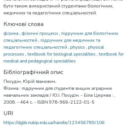
бути також використаний студентами біологіч­них,
медичних та педагогічних спеціальностей.
Ключові слова
фізика
,
фізичні процеси
,
підручник для біологіч­них
спеціальностей
,
підручник для медичних та
педагогічних спеціальностей
,
physics
,
physical
processes
,
textbook for biological specialities
,
textbook for
medical and pedagogical specialities
Бібліографічний опис
Посудін, Юрій Iванович.
Фізика : підручник для студентів вищих аграрних
навчальних закладів / Ю.І. Посудін. - Біла Церква : ,
2008. - 464 с. - ISBN 978-966-2122-01-5
URI
https://dglib.nubip.edu.ua/handle/123456789/106