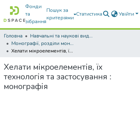
Фонди
Пошук за
та
Статистика
Увійти
критеріями
зібрання
Головна
Навчальні та наукові видання
Монографії, розділи монографій, доповіді
Хелати мікроелементів, їх технологія та застосування : монографія
Хелати мікроелементів, їх
технологія та застосування :
монографія