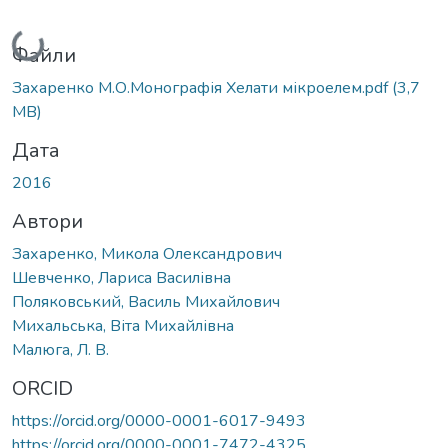
Вантажиться...
Файли
Захаренко М.О.Монографія Хелати мікроелем.pdf
(3,7
MB)
Дата
2016
Автори
Захаренко, Микола Олександрович
Шевченко, Лариса Василівна
Поляковський, Василь Михайлович
Михальська, Віта Михайлівна
Малюга, Л. В.
ORCID
https://orcid.org/0000-0001-6017-9493
https://orcid.org/0000-0001-7472-4325