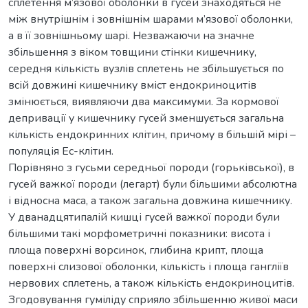
сплетення м’язової оболонки в гусей знаходяться не
між внутрішнім і зовнішнім шарами м’язової оболонки,
а в її зовнішньому шарі. Незважаючи на значне
збільшення з віком товщини стінки кишечнику,
середня кількість вузлів сплетень не збільшується по
всій довжині кишечнику вміст ендокриноцитів
змінюється, виявляючи два максимуми. За кормової
депривації у кишечнику гусей зменшується загальна
кількість ендокринних клітин, причому в більшій мірі –
популяція Ес-клітин.
Порівняно з гусьми середньої породи (горьківської), в
гусей важкої породи (легарт) були більшими абсолютна
і відносна маса, а також загальна довжина кишечнику.
У дванадцятипалій кишці гусей важкої породи були
більшими такі морфометричні показники: висота і
площа поверхні ворсинок, глибина крипт, площа
поверхні слизової оболонки, кількість і площа гангліїв
нервових сплетень, а також кількість ендокриноцитів.
Згодовування гуміліду сприяло збільшенню живої маси