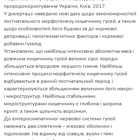
природокористування України, Київ, 2017.
У дисертації наведено нові дані щодо закономірностей
постнатального морфогенезу кишечнику гусей, а також
щодо особливостей його будови за дії кормової
депривації, геліогеомагнітних факторів і кормової
добавки гумілід.
Установлено, що найбільш інтенсивно абсолютна маса і
довжина кишечнику гусей великої сірої породи
збільшується впродовж першого тижня. Найбільш
інтенсивно процеси морфогенезу кишечнику гусей
відбуваються в ранній постнатальний період і
характеризуються збільшенням величини його макро-
і мікроструктур. Найбільш стабільними
мікроструктурами кишечнику є глибина і ширина
крипт, а також щільність ворсинок.
До ентеросимпатичної нервової системи гусей
належать два сплетення – м’язової оболонки і
підслизове. На відміну від ссавців, вузли і тяжі