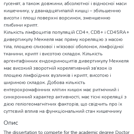
гусенят, а також довжини, абсолютної і відносної маси
кишечнику, у дванадцятипалій кишці – збільшенню
висоти і площі поверхні ворсинок, зменшенню
глибини крипт.
Кількість лімфоцитів популяцій CD4+, CD8+ і CD45RA+
дивертикулу Меккеля має пряму кореляцію з масою
тіла, площею слизової і м’язової оболонок, лімфоїдної
тканини, крипт і висотою складок. Кількість
аргентафінних ендокриноцитів дивертикулу Меккеля
має високий зворотній корелятивний зв’язок із
площею лімфоїдних вузликів і крипт, висотою і
шириною складок. Добова кількість
ентерохромафінних клітин кишок має ритмічний і
синхронний характер активності, має тісні кореляції з
дією геліогеомагнітних факторів, що свідчить про їх
суттєвий вплив на функціональний стан кишечнику
Опис
The dissertation to compete for the academic degree Doctor