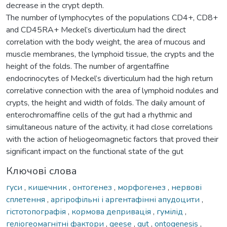
decrease in the crypt depth.
The number of lymphocytes of the populations CD4+, CD8+
and CD45RA+ Meckel’s diverticulum had the direct
correlation with the body weight, the area of mucous and
muscle membranes, the lymphoid tissue, the crypts and the
height of the folds. The number of argentaffine
endocrinocytes of Meckel’s diverticulum had the high return
correlative connection with the area of lymphoid nodules and
crypts, the height and width of folds. The daily amount of
enterochromaffine cells of the gut had a rhythmic and
simultaneous nature of the activity, it had close correlations
with the action of heliogeomagnetic factors that proved their
significant impact on the functional state of the gut
Ключові слова
гуси
,
кишечник
,
онтогенез
,
морфогенез
,
нервові
сплетення
,
аргірофільні і аргентафінні апудоцити
,
гістотопографія
,
кормова депривація
,
гумілід
,
геліогеомагнітні фактори
,
geese
,
gut
,
ontogenesis
,