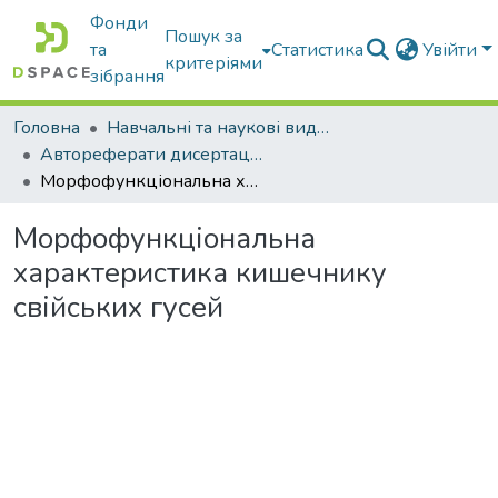
Фонди
Пошук за
та
Статистика
Увійти
критеріями
зібрання
Головна
Навчальні та наукові видання
Автореферати дисертацій та дисертації
Морфофункціональна характеристика кишечнику свійських гусей
Морфофункціональна
характеристика кишечнику
свійських гусей