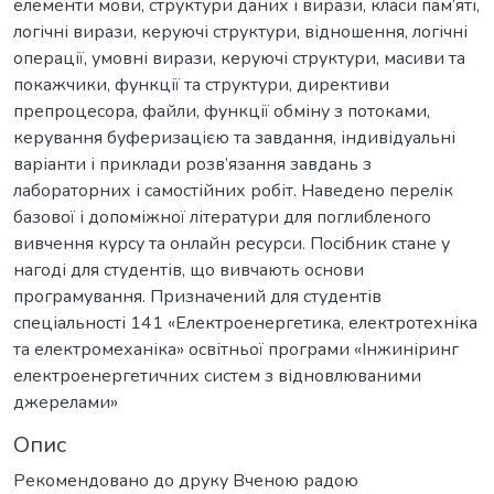
елементи мови, структури даних і вирази, класи пам’яті,
логічні вирази, керуючі структури, відношення, логічні
операції, умовні вирази, керуючі структури, масиви та
покажчики, функції та структури, директиви
препроцесора, файли, функції обміну з потоками,
керування буферизацією та завдання, індивідуальні
варіанти і приклади розв’язання завдань з
лабораторних і самостійних робіт. Наведено перелік
базової і допоміжної літератури для поглибленого
вивчення курсу та онлайн ресурси. Посібник стане у
нагоді для студентів, що вивчають основи
програмування. Призначений для студентів
спеціальності 141 «Електроенергетика, електротехніка
та електромеханіка» освітньої програми «Інжиніринг
електроенергетичних систем з відновлюваними
джерелами»
Опис
Рекомендовано до друку Вченою радою