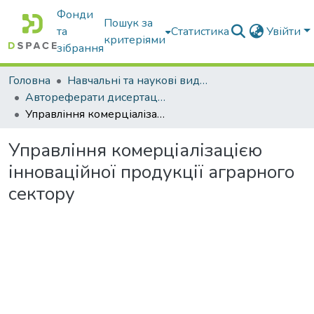
Фонди
Пошук за
та
Статистика
Увійти
критеріями
зібрання
Головна
Навчальні та наукові видання
Автореферати дисертацій та дисертації
Управління комерціалізацією інноваційної продукції аграрного сектору
Управління комерціалізацією
інноваційної продукції аграрного
сектору