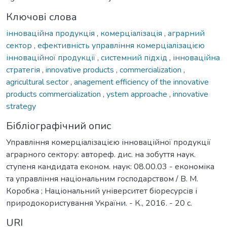
Ключові слова
інноваційна продукція
,
комерціалізація
,
аграрний
сектор
,
ефективність управління комерціалізацією
інноваційної продукції
,
системний підхід
,
інноваційна
стратегія
,
innovative products
,
commercialization
,
agricultural sector
,
anagement efficiency of the innovative
products commercialization
,
ystem approache
,
innovative
strategy
Бібліографічний опис
Управління комерціалізацією інноваційної продукції
аграрного сектору: автореф. дис. на зобуття наук.
ступеня кандидата економ. наук: 08.00.03 - економіка
та управління національним господарством / В. М.
Коробка ; Національний університет біоресурсів і
природокористування України. - К., 2016. - 20 с.
URI