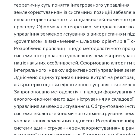
теоретичну суть поняття інтегрованого управління
землекористуванням із системних позицій забезпе
еколого-орієнтованого та соціально-економічного р
простору. Сформовано теоретико-методологічні зас
управління землекористування з використанням під
«governance» із визначенням цільових орієнтирів її с
Розроблено пропозиції щодо методологічного про
системи інтегрованого управління землекористуван
національних особливостей. Сформовано алгоритм 
інтегрального індексу ефективності управління зем
Здійснено оцінку трансакційних витрат на реєстра
як критерію оцінки ефективності управління земле
Запропоновано методологічні підходи формування м
еколого-економічного адміністрування як складової
управління землекористуванням. Обґрунтовано інсти
системи еколого-економічного адміністрування зем
умовах нових земельних відносин. Розроблено інф
системи адміністрування землекористуванням в ра