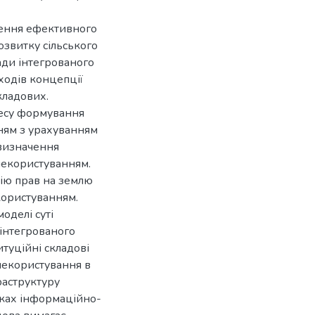
чення ефективного
озвитку сільського
ади інтегрованого
ходів концепції
кладових.
цесу формування
ням з урахуванням
визначення
лекористуванням.
цію прав на землю
користуванням.
оделі суті
 інтегрованого
туційні складові
лекористування в
раструктуру
мках інформаційно-