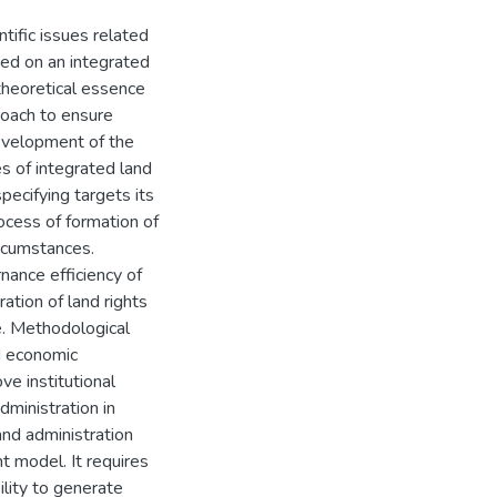
tific issues related
sed on an integrated
theoretical essence
roach to ensure
development of the
es of integrated land
ecifying targets its
ocess of formation of
ircumstances.
nance efficiency of
ration of land rights
ce. Methodological
d economic
e institutional
ministration in
and administration
 model. It requires
ility to generate