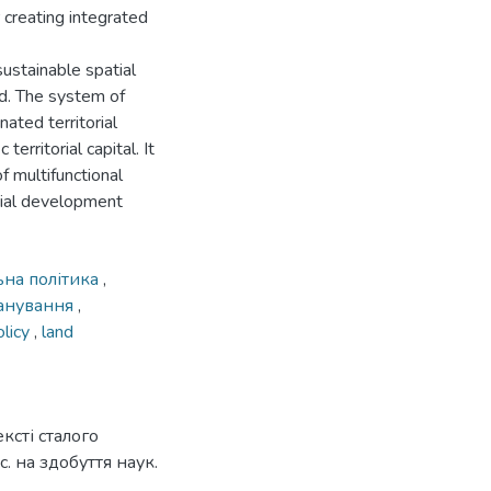
 creating integrated
ustainable spatial
d. The system of
nated territorial
territorial capital. It
 multifunctional
orial development
ьна політика
,
ланування
,
olicy
,
land
ксті сталого
с. на здобуття наук.