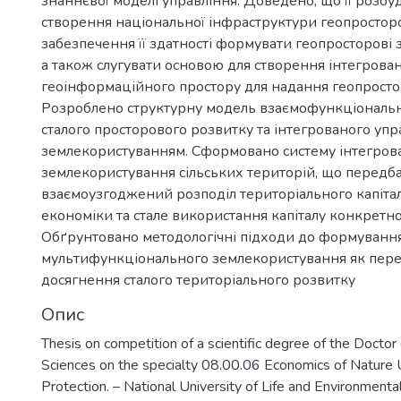
знаннєвої моделі управління. Доведено, що її розбу
створення національної інфраструктури геопростор
забезпечення її здатності формувати геопросторові 
а також слугувати основою для створення інтегрова
геоінформаційного простору для надання геопросто
Розроблено структурну модель взаємофункціональн
сталого просторового розвитку та інтегрованого упр
землекористуванням. Сформовано систему інтегров
землекористування сільських територій, що передб
взаємоузгоджений розподіл територіального капіта
економіки та стале використання капіталу конкретної
Обґрунтовано методологічні підходи до формуванн
мультифункціонального землекористування як пер
досягнення сталого територіального розвитку
Опис
Thesis on competition of a scientific degree of the Doctor
Sciences on the specialty 08.00.06 Economics of Nature
Protection. – National University of Life and Environmenta