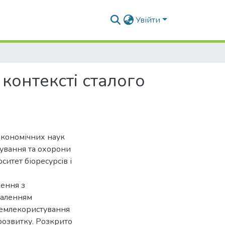
Увійти
контексті сталого
економічних наук
тування та охорони
итет біоресурсів і
ження з
наленням
землекористування
 розвитку. Розкрито