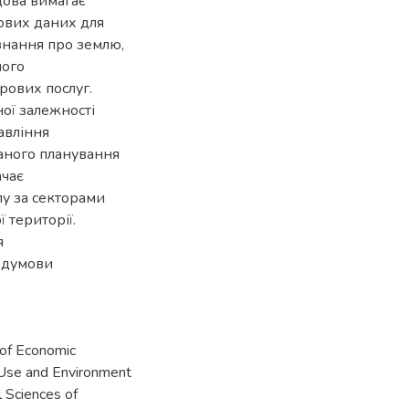
дова вимагає
ових даних для
знання про землю,
ного
рових послуг.
ої залежності
авління
аного планування
ачає
лу за секторами
 території.
я
едумови
 of Economic
 Use and Environment
l Sciences of