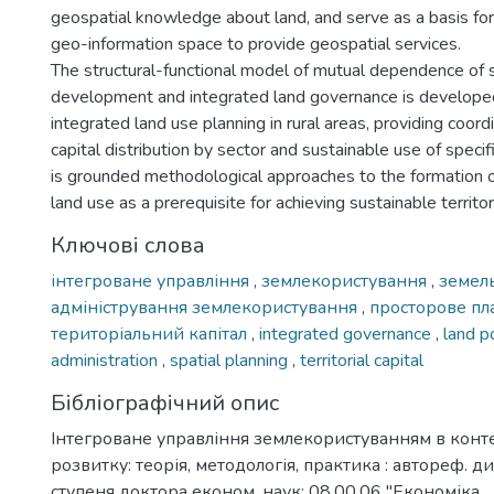
geospatial knowledge about land, and serve as a basis for
geo-information space to provide geospatial services.
The structural-functional model of mutual dependence of s
development and integrated land governance is develope
integrated land use planning in rural areas, providing coordi
capital distribution by sector and sustainable use of specific 
is grounded methodological approaches to the formation of
land use as a prerequisite for achieving sustainable territ
Ключові слова
інтегроване управління
,
землекористування
,
земел
адміністрування землекористування
,
просторове п
територіальний капітал
,
integrated governance
,
land p
administration
,
spatial planning
,
territorial capital
Бібліографічний опис
Інтегроване управління землекористуванням в конте
розвитку: теорія, методологія, практика : автореф. ди
ступеня доктора економ. наук: 08.00.06 "Економіка