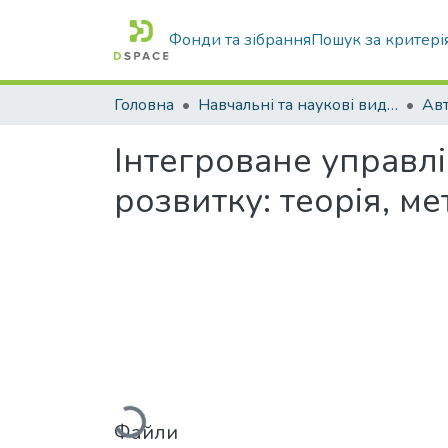
Фонди та зібрання
Пошук за критері
Головна
Навчальні та наукові видання
Інтегроване управлі
розвитку: теорія, м
Файли