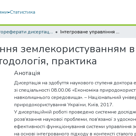
ями
Статистика
Автореферати дисертацій та дисертації
Інтегроване управління землекористуванням в контексті сталого розвитку: теорія, методологія, практика
ння землекористуванням в 
етодологія, практика
Анотація
Дисертація на здобуття наукового ступеня доктора 
зі спеціальності 08.00.06 «Економіка природокорис
навколишнього середовища». – Національний універс
природокористування України, Київ, 2017.
У дисертаційній роботі проведено системне дослід
розв’язання наукової проблеми, пов’язаної з удоско
ефективності функціонування системи управління 
на основі інтегрованого підходу в контексті сталого