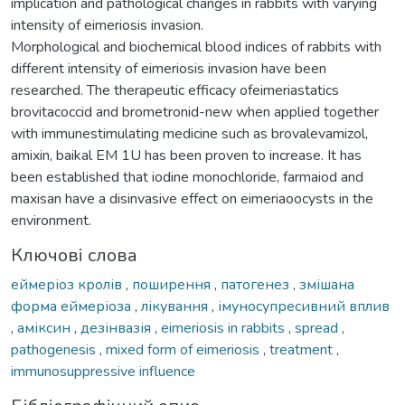
implication and pathological changes in rabbits with varying
intensity of eimeriosis invasion.
Morphological and biochemical blood indices of rabbits with
different intensity of eimeriosis invasion have been
researched. The therapeutic efficacy ofeimeriastatics
brovitacoccid and brometronid-new when applied together
with immunestimulating medicine such as brovalevamizol,
amixin, baikal EM 1U has been proven to increase. It has
been established that iodine monochloride, farmaiod and
maxisan have a disinvasive effect on eimeriaoocysts in the
environment.
Ключові слова
еймеріоз кролів
,
поширення
,
патогенез
,
змішана
форма еймеріоза
,
лікування
,
імуносупресивний вплив
,
аміксин
,
дезінвазія
,
eimeriosis in rabbits
,
spread
,
pathogenesis
,
mixed form of eimeriosis
,
treatment
,
immunosuppressive influence