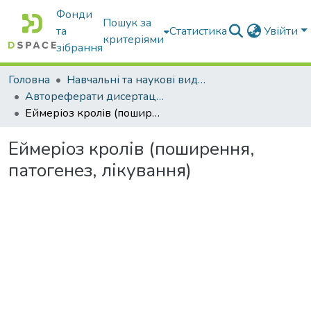
Фонди
Пошук за
та
Статистика
Увійти
критеріями
зібрання
Головна
Навчальні та наукові видання
Автореферати дисертацій та дисертації
Еймеріоз кролів (поширення, патогенез, лікування)
Еймеріоз кролів (поширення,
патогенез, лікування)