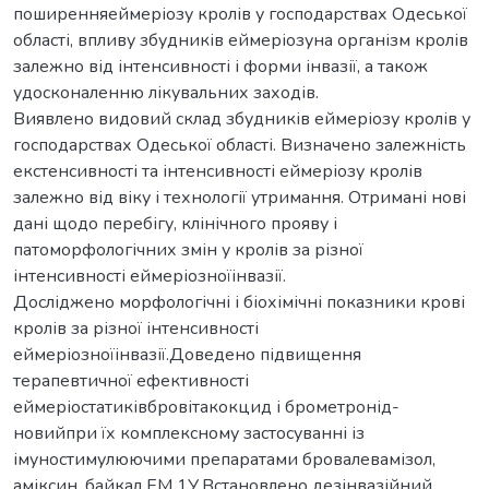
поширенняеймеріозу кролів у господарствах Одеської
області, впливу збудників еймеріозуна організм кролів
залежно від інтенсивності і форми інвазії, а також
удосконаленню лікувальних заходів.
Виявлено видовий склад збудників еймеріозу кролів у
господарствах Одеської області. Визначено залежність
екстенсивності та інтенсивності еймеріозу кролів
залежно від віку і технології утримання. Отримані нові
дані щодо перебігу, клінічного прояву і
патоморфологічних змін у кролів за різної
інтенсивності еймеріозноїінвазії.
Досліджено морфологічні і біохімічні показники крові
кролів за різної інтенсивності
еймеріозноїінвазії.Доведено підвищення
терапевтичної ефективності
еймеріостатиківбровітакокцид і брометронід-
новийпри їх комплексному застосуванні із
імуностимулюючими препаратами бровалевамізол,
аміксин, байкал ЕМ 1У.Встановлено дезінвазійний