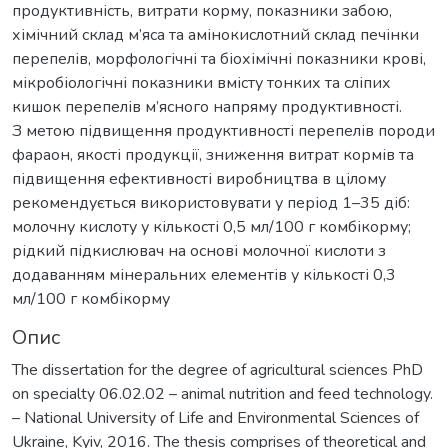
продуктивність, витрати корму, показники забою,
хімічний склад м’яса та амінокислотний склад печінки
перепелів, морфологічні та біохімічні показники крові,
мікробіологічні показники вмісту тонких та сліпих
кишок перепелів м’ясного напряму продуктивності.
З метою підвищення продуктивності перепелів породи
фараон, якості продукції, зниження витрат кормів та
підвищення ефективності виробництва в цілому
рекомендується використовувати у період 1–35 діб:
молочну кислоту у кількості 0,5 мл/100 г комбікорму;
рідкий підкислювач на основі молочної кислоти з
додаванням мінеральних елементів у кількості 0,3
мл/100 г комбікорму
Опис
The dissertation for the degree of agricultural sciences PhD
on specialty 06.02.02 – animal nutrition and feed technology.
– National University of Life and Environmental Sciences of
Ukraine, Kyiv, 2016. The thesis comprises of theoretical and