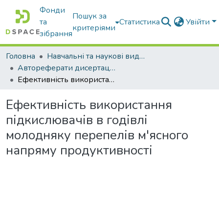
Фонди
Пошук за
та
Статистика
Увійти
критеріями
зібрання
Головна
Навчальні та наукові видання
Автореферати дисертацій та дисертації
Ефективність використання підкислювачів в годівлі молодняку перепелів м'ясного напряму продуктивності
Ефективність використання
підкислювачів в годівлі
молодняку перепелів м'ясного
напряму продуктивності