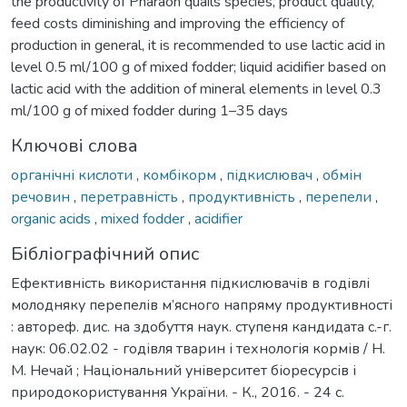
the productivity of Pharaoh quails species, product quality,
feed costs diminishing and improving the efficiency of
production in general, it is recommended to use lactic acid in
level 0.5 ml/100 g of mixed fodder; liquid acidifier based on
lactic acid with the addition of mineral elements in level 0.3
ml/100 g of mixed fodder during 1–35 days
Ключові слова
органічні кислоти
,
комбікорм
,
підкислювач
,
обмін
речовин
,
перетравність
,
продуктивність
,
перепели
,
organic acids
,
mixed fodder
,
acidifier
Бібліографічний опис
Ефективність використання підкислювачів в годівлі
молодняку перепелів м’ясного напряму продуктивності
: автореф. дис. на здобуття наук. ступеня кандидата с.-г.
наук: 06.02.02 - годівля тварин і технологія кормів / Н.
М. Нечай ; Національний університет біоресурсів і
природокористування України. - К., 2016. - 24 с.