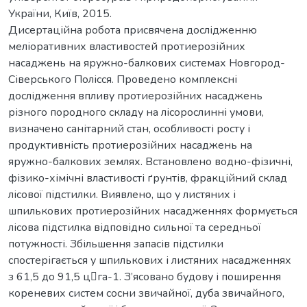
України, Київ, 2015.
Дисертаційна робота присвячена дослідженню
меліоративних властивостей протиерозійних
насаджень на яружно-балкових системах Новгород-
Сіверського Полісся. Проведено комплексні
дослідження впливу протиерозійних насаджень
різного породного складу на лісорослинні умови,
визначено санітарний стан, особливості росту і
продуктивність протиерозійних насаджень на
яружно-балкових землях. Встановлено водно-фізичні,
фізико-хімічні властивості ґрунтів, фракційний склад
лісової підстилки. Виявлено, що у листяних і
шпилькових протиерозійних насадженнях формується
лісова підстилка відповідно сильної та середньої
потужності. Збільшення запасів підстилки
спостерігається у шпилькових і листяних насадженнях
з 61,5 до 91,5 цга-1. З’ясовано будову і поширення
кореневих систем сосни звичайної, дуба звичайного,