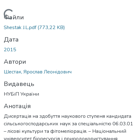
Вантажиться...
Файли
Shestak J.L.pdf
(773,22 KB)
Дата
2015
Автори
Шестак, Ярослав Леонідович
Видавець
НУБіП України
Анотація
Дисертація на здобуття наукового ступеня кандидата
сільськогосподарських наук за спеціальністю 06.03.01
– лісові культури та фітомеліорація. – Національний
університет біоресурсів і природокористування