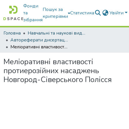
Фонди
Пошук за
та
Статистика
Увійти
критеріями
зібрання
Головна
Навчальні та наукові видання
Автореферати дисертацій та дисертації
Меліоративні властивості протиерозійних насаджень Новгород-Сіверського Полісся
Меліоративні властивості
протиерозійних насаджень
Новгород-Сіверського Полісся