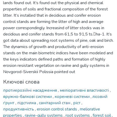
lands found out. It’s found out the physical and chemical
properties of soils and fractional composition of the forest
litter. It’s installed that in decidious and conifer erosion
control stands are forming the litter of high and average
power correspondingly. Increasind of litter stocks was in
decidious and conifer stands from 61,5 to 91,5 ts.ha-1. It’s
got data about spreading root systems of pine, oak and birch.
The dynamics of growth and productivity of anti-erosion
stands on the main biometric indices have been modeled and
the keys indicators defined paths and formation of highly
erosion resistant vegetation on ravine and gully systems in
Novgorod-Siverskii Polissia pointed out
Ключові слова
протиерозійні насадження
,
меліоративні властивості
,
яружно-балкові системи
,
кореневі системи
,
лісовий
ґрунт
,
підстилка
,
санітарний стан
,
ріст
,
продуктивність
,
erosion control stands
,
meliorative
properties
,
ravine-gully systems
,
root systems
,
forest soil
,