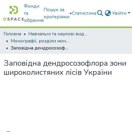
Фонди
Пошук за
та
Статистика
Увійти
критеріями
зібрання
Головна
Навчальні та наукові видання
Монографії, розділи монографій, доповіді
Заповідна дендросозофлора зони широколистяних лісів України
Заповідна дендросозофлора зони
широколистяних лісів України