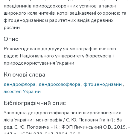
працівників природоохоронних установ, а також
широкого кола читачів, котрі зацікавлені охороною та
фітоценодизайном раритетних видів деревних
рослин
Опис
Рекомендовано до друку як монографію вченою
радою Національного університету біоресурсів і
природокористування України
Ключові слова
дендрофлора
,
дендросозофлора
,
фітоценодизайн
,
лісостеп України
Бібліографічний опис
Заповідна дендросозофлора зони широколистяних
лісів України : монографія / С. Ю. Попович [та ін.] ; За
ред. С. Ю. Поповича. - К. : ФОП Ямчинський О.В., 2019. -