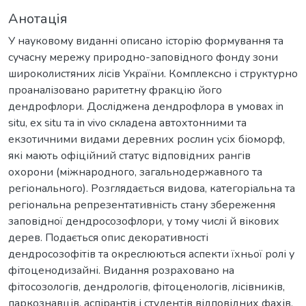
Анотація
У науковому виданні описано історію формування та
сучасну мережу природно-заповідного фонду зони
широколистяних лісів України. Комплексно і структурно
проаналізовано раритетну фракцію його
дендрофлори. Досліджена дендрофлора в умовах in
situ, ex situ та in vivo складена автохтонними та
екзотичними видами деревних рослин усіх біоморф,
які мають офіційний статус відповідних рангів
охорони (міжнародного, загальнодержавного та
регіонального). Розглядається видова, категоріальна та
регіональна репрезентативність стану збереження
заповідної дендросозофлори, у тому числі й вікових
дерев. Подається опис декоративності
дендросозофітів та окреслюються аспекти їхньої ролі у
фітоценодизайні. Видання розраховано на
фітосозологів, дендрологів, фітоценологів, лісівників,
паркознавців, аспірантів і студентів відповідних фахів,