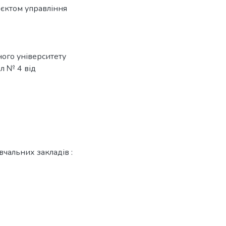
’єктом управління
ого університету
л № 4 від
чальних закладів :