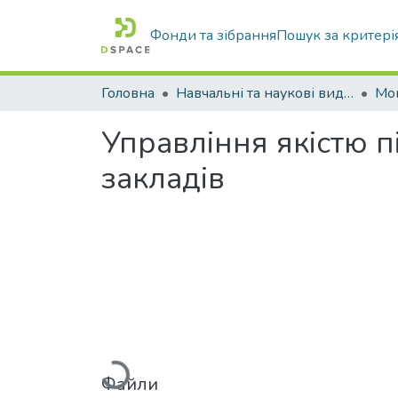
Фонди та зібрання
Пошук за критері
Головна
Навчальні та наукові видання
Управління якістю 
закладів
Вантажиться...
Файли