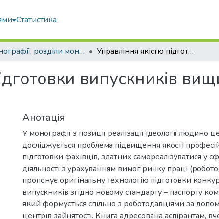
ями
Статистика
Монографії, розділи монографій, доповіді
Управління якістю підготовки випускників вищих навчальних закладів
підготовки випускників ви
Анотація
У монографії з позиції реалізації ідеології людино 
досліджується проблема підвищення якості професій
підготовки фахівців, здатних самореалізуватися у сф
діяльності з урахуванням вимог ринку праці (робото
пропонує оригінальну технологію підготовки конк
випускників згідно новому стандарту – паспорту ком
який формується спільно з роботодавціями за доп
центрів зайнятості. Книга адресована аспірантам, в