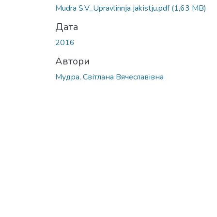
Mudra S.V_Upravlіnnja jakіstju.pdf
(1,63 MB)
Дата
2016
Автори
Мудра, Світлана Вячеславівна