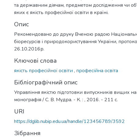
та державним діячам, предметом дослідження чи об
яких є якість професійної освіти в країні.
Опис
Рекомендовано до друку Вченою радою Національн
біоресурсів і природокористування України, протоко
26.10.2016р.
Ключові слова
якість професійної освіти
,
професійна освіта
Бібліографічний опис
Управління якістю підготовки випускників вищих нав
монографія / С. В. Мудра. - К. : , 2016. - 211 с.
URI
https://dglib.nubip.edu.ua/handle/123456789/3592
Зібрання