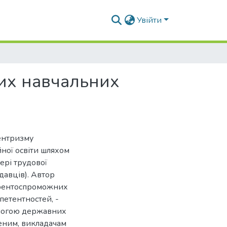
Увійти
щих навчальних
центризму
ної освіти шляхом
ері трудової
давців). Автор
урентоспроможних
петентностей, -
омогою державних
ченим, викладачам