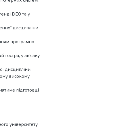
’ютерних систем,
енді DE0 та у
енної дисципліни
анням програмно-
 гостра, у зв’язку
ої дисципліни.
ному високому
иятиме підготовці
ого університету