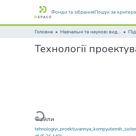
Фонди та зібрання
Пошук за критері
Головна
Навчальні та наукові видання
Технології проекту
Вантажиться...
Файли
tehnologiyi_proektuvannya_kompyuternih_siste