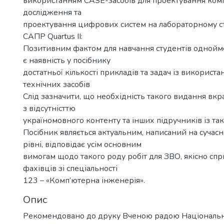
використанням CASE-засобів для проектування комп
дослідження та
проектування цифрових систем на лабораторному ст
САПР Quartus II:
Позитивним фактом для навчання студентів однойм
є наявність у посібнику
достатньої кількості прикладів та задач із використ
технічних засобів
Слід зазначити, що необхідність такого видання вкрай
з відсутністтю
україномовного контенту та інших підручників із так
Посібник являється актуальним, написаний на сучас
рівні, відповідає усім основним
вимогам щодо такого роду робіт для ЗВО, якісно спр
фахівців зі спеціальності
123 – «Комп’ютерна інженерія».
Опис
Рекомендовано до друку Вченою радою Національн