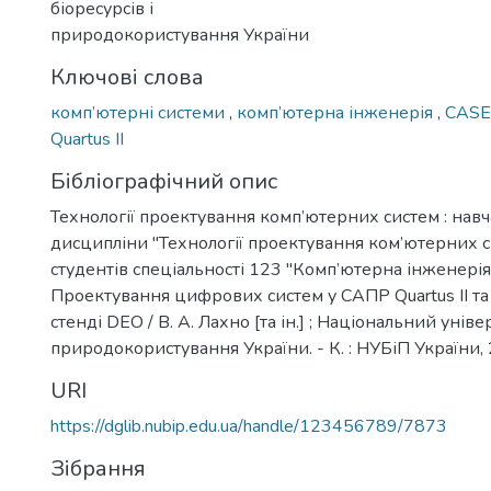
біоресурсів і
природокористування України
Ключові слова
комп’ютерні системи
,
комп’ютерна інженерія
,
CASE
Quartus II
Бібліографічний опис
Технології проектування комп’ютерних систем : навч
дисципліни "Технології проектування ком’ютерних с
студентів спеціальності 123 "Комп’ютерна інженерія"
Проектування цифрових систем у САПР Quartus II т
стенді DEO / В. А. Лахно [та ін.] ; Національний уніве
природокористування України. - К. : НУБіП України, 2
URI
https://dglib.nubip.edu.ua/handle/123456789/7873
Зібрання