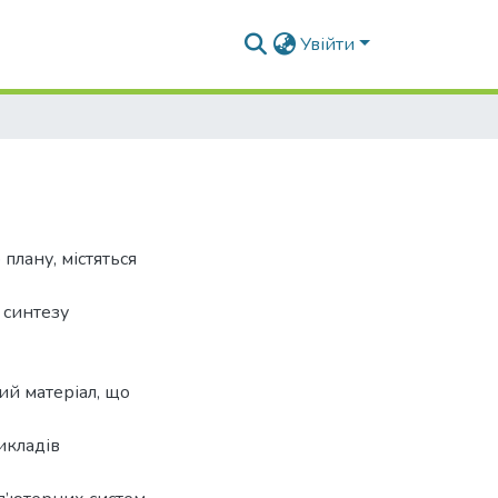
Увійти
плану, містяться
 синтезу
ий матеріал, що
икладів