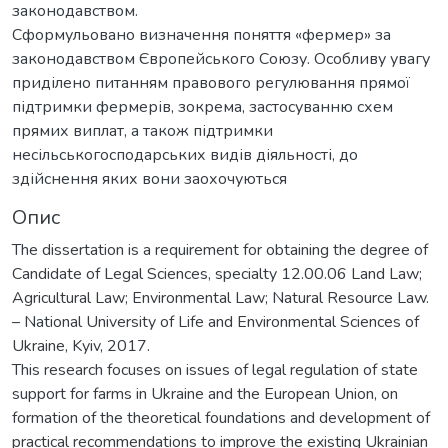
законодавством.
Сформульовано визначення поняття «фермер» за
законодавством Європейського Союзу. Особливу увагу
приділено питанням правового регулювання прямої
підтримки фермерів, зокрема, застосуванню схем
прямих виплат, а також підтримки
несільськогосподарських видів діяльності, до
здійснення яких вони заохочуються
Опис
The dissertation is a requirement for obtaining the degree of
Candidate of Legal Sciences, specialty 12.00.06 Land Law;
Agricultural Law; Environmental Law; Natural Resource Law.
– National University of Life and Environmental Sciences of
Ukraine, Kyiv, 2017.
This research focuses on issues of legal regulation of state
support for farms in Ukraine and the European Union, on
formation of the theoretical foundations and development of
practical recommendations to improve the existing Ukrainian