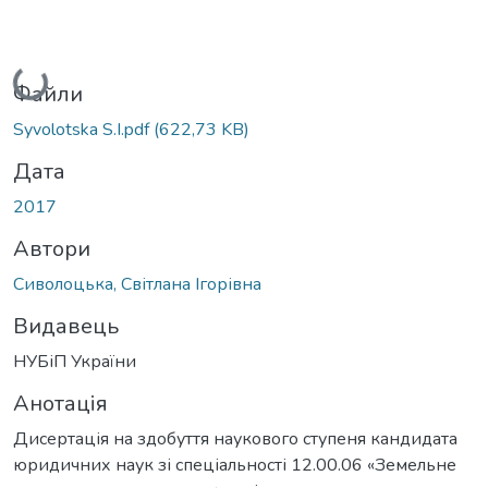
Вантажиться...
Файли
Syvolotska S.I.pdf
(622,73 KB)
Дата
2017
Автори
Сиволоцька, Світлана Ігорівна
Видавець
НУБіП України
Анотація
Дисертація на здобуття наукового ступеня кандидата
юридичних наук зі спеціальності 12.00.06 «Земельне