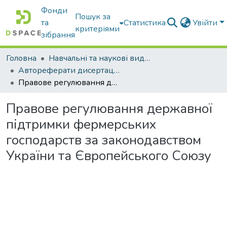
Фонди
Пошук за
та
Статистика
Увійти
критеріями
зібрання
Головна
Навчальні та наукові видання
Автореферати дисертацій та дисертації
Правове регулювання державної підтримки фермерських господарств за законодавством України та Європейського Союзу
Правове регулювання державної
підтримки фермерських
господарств за законодавством
України та Європейського Союзу