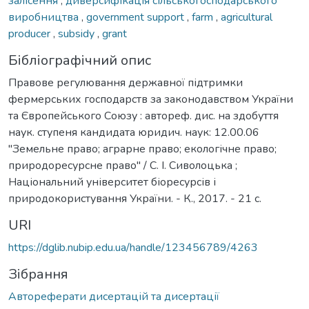
залісення
,
диверсифікація сільськогосподарського
виробництва
,
government support
,
farm
,
agricultural
producer
,
subsidy
,
grant
Бібліографічний опис
Правове регулювання державної підтримки
фермерських господарств за законодавством України
та Європейського Союзу : автореф. дис. на здобуття
наук. ступеня кандидата юридич. наук: 12.00.06
"Земельне право; аграрне право; екологічне право;
природоресурсне право" / С. І. Сиволоцька ;
Національний університет біоресурсів і
природокористування України. - К., 2017. - 21 с.
URI
https://dglib.nubip.edu.ua/handle/123456789/4263
Зібрання
Автореферати дисертацій та дисертації