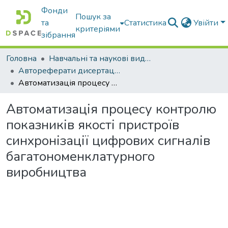
Фонди
Пошук за
та
Статистика
Увійти
критеріями
зібрання
Головна
Навчальні та наукові видання
Автореферати дисертацій та дисертації
Автоматизація процесу контролю показників якості пристроїв синхронізації цифрових сигналів багатономенклатурного виробництва
Автоматизація процесу контролю
показників якості пристроїв
синхронізації цифрових сигналів
багатономенклатурного
виробництва