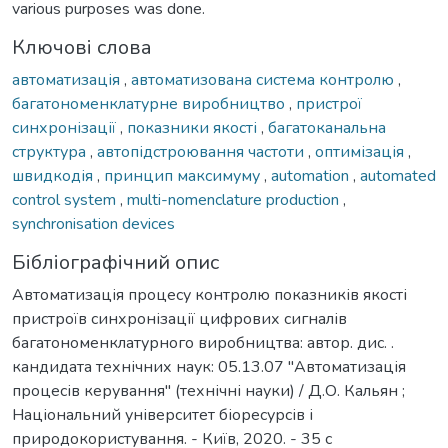
various purposes was done.
Ключові слова
автоматизація
,
автоматизована система контролю
,
багатономенклатурне виробництво
,
пристрої
синхронізації
,
показники якості
,
багатоканальна
структура
,
автопідстроювання частоти
,
оптимізація
,
швидкодія
,
принцип максимуму
,
automation
,
automated
control system
,
multi-nomenclature production
,
synchronisation devices
Бібліографічний опис
Автоматизація процесу контролю показників якості
пристроїв синхронізації цифрових сигналів
багатономенклатурного виробництва: автор. дис. .
кандидата технічних наук: 05.13.07 "Автоматизація
процесів керування" (технічні науки) / Д.О. Кальян ;
Національний університет біоресурсів і
природокористування. - Київ, 2020. - 35 с