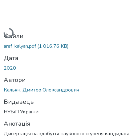
Вантажиться...
Файли
aref_kalyan.pdf
(1 016,76 KB)
Дата
2020
Автори
Кальян, Дмитро Олександрович
Видавець
НУБіП України
Анотація
Дисертація на здобуття наукового ступеня кандидата