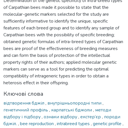
Determination of the genetic specificity of intra-breed types
of Carpathian bees made it possible to state that the
molecular-genetic markers selected for the study are
sufficiently informative to identify the unique, specific
features of each breed group and to identify any sample of
Carpathian bees with the possibility of specific breeding;
obtained genetic formulas of intra-breed types of Carpathian
bees are proof of the effectiveness of breeding measures
and can form the basis of protection of the intellectual
property rights of their authors; applied molecular genetic
markers can serve as a tool for predicting the optimal
compatibility of intrageneric types in order to obtain a
heterosis effect in their offspring.
Ключові слова
відтворення бджіл
,
внутрішньопородні типи
,
генетичний профіль
,
карпатські бджоли
,
методи
відбору і підбору
,
ознаки відбору
,
екстер’єр
,
породи
бджіл.
,
bee reproduction
,
intrabreed types
,
genetic profile
,