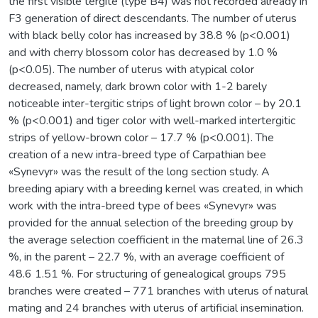
the first visible tergite (type B4) was not recorded already in
F3 generation of direct descendants. The number of uterus
with black belly color has increased by 38.8 % (p<0.001)
and with cherry blossom color has decreased by 1.0 %
(p<0.05). The number of uterus with atypical color
decreased, namely, dark brown color with 1-2 barely
noticeable inter-tergitic strips of light brown color – by 20.1
% (p<0.001) and tiger color with well-marked intertergitic
strips of yellow-brown color – 17.7 % (p<0.001). The
creation of a new intra-breed type of Carpathian bee
«Synevyr» was the result of the long section study. A
breeding apiary with a breeding kernel was created, in which
work with the intra-breed type of bees «Synevyr» was
provided for the annual selection of the breeding group by
the average selection coefficient in the maternal line of 26.3
%, in the parent – 22.7 %, with an average coefficient of
48.6 1.51 %. For structuring of genealogical groups 795
branches were created – 771 branches with uterus of natural
mating and 24 branches with uterus of artificial insemination.