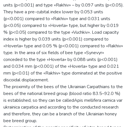
units (p<0.001) and type «Rakhiv» – by 0.097 units (p<0.05).
They have a pre-cubital index lower by 0.053 units
(p<0.001) compared to «Rakhiv» type and 0.031 units
(p<0.05) compared to «Hoverla» type, but higher by 0.019
% (p<0.05) compared to the type «Vuchkiv». Load capacity
index is higher by 0.039 units (p<0.001) compared to
«Hoverla» type and 0.05 % (p<0.001) compared to «Rakhiv»
type. In the area of six fields of bee type «Synevyr»
conceded to the type «Hoverla» by 0.088 units (p<0.001)
and 0.034 mm (p<0.001) of the «Hoverla» type and 0.021
mm (p<0.01) of the «Rakhiv» type dominated at the positive
discoidal displacement.
The proximity of the bees of the Ukrainian Carpathians to the
bees of the national breed group (blood ratio 83.5–92.0 %)
is established, so they can be calledApis mellifera carnica var
ukrainiсa carpatica and according to the conducted research
and therefore, they can be a branch of the Ukrainian honey
bee breed group.