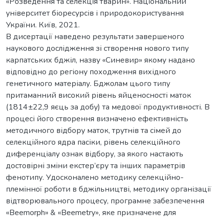
«Розведення та селекція тварин». Національний
університет біоресурсів і природокористування
України. Київ, 2021.
В дисертації наведено результати завершеного
наукового дослідження зі створення нового типу
карпатських бджіл, назву «Синевир» якому надано
відповідно до регіону походження вихідного
генетичного матеріалу. Бджолам цього типу
притаманний високий рівень яйценосності маток
(1814±22,9 яєць за добу) та медової продуктивності. В
процесі його створення визначено ефективність
методичного відбору маток, трутнів та сімей до
селекційного ядра пасіки, рівень селекційного
диференціалу ознак відбору, за якого настають
достовірні зміни екстер’єру та інших параметрів
фенотипу. Удосконалено методику селекційно-
племінної роботи в бджільництві, методику організації
відтворювального процесу, програмне забезпечення
«Beemorph» & «Beemetry», яке призначене для