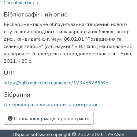
Carpathian bees
Бібліографічний опис
Експериментальне обґрунтування створення нового
внутрішньопородного типу карпатських бжжіл : автор.
дис. . кандидата с.-г. наук: 06.02.01 "Розведення та
селекція тварин" (с.-г. науки) / В.В. Папп ; Національний
університет біоресурсів і природокористування. - Київ,
2021. - 20 с.
URI
https://dglib.nubip.edu.ua/handle/123456789/65
Зібрання
Автореферати дисертацій та дисертації
Повна інформація про документ
DSpace software
copyright © 2002-2026
LYRASIS