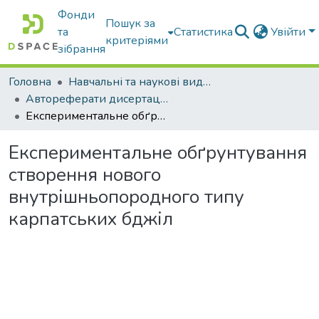
Фонди
Пошук за
та
Статистика
Увійти
критеріями
зібрання
Головна
Навчальні та наукові видання
Автореферати дисертацій та дисертації
Експериментальне обґрунтування створення нового внутрішньопородного типу карпатських бджіл
Експериментальне обґрунтування
створення нового
внутрішньопородного типу
карпатських бджіл