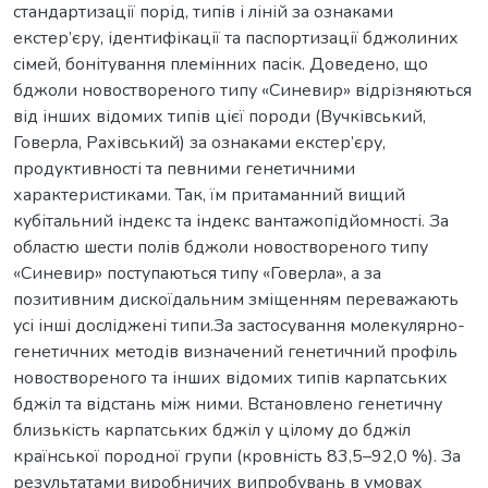
стандартизації порід, типів і ліній за ознаками
екстер’єру, ідентифікації та паспортизації бджолиних
сімей, бонітування племінних пасік. Доведено, що
бджоли новоствореного типу «Синевир» відрізняються
від інших відомих типів цієї породи (Вучківський,
Говерла, Рахівський) за ознаками екстер’єру,
продуктивності та певними генетичними
характеристиками. Так, їм притаманний вищий
кубітальний індекс та індекс вантажопідйомності. За
областю шести полів бджоли новоствореного типу
«Синевир» поступаються типу «Говерла», а за
позитивним дискоїдальним зміщенням переважають
усі інші досліджені типи.За застосування молекулярно-
генетичних методів визначений генетичний профіль
новоствореного та інших відомих типів карпатських
бджіл та відстань між ними. Встановлено генетичну
близькість карпатських бджіл у цілому до бджіл
країнської породної групи (кровність 83,5–92,0 %). За
результатами виробничих випробувань в умовах