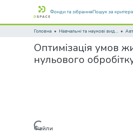
Фонди та зібрання
Пошук за критері
Головна
Навчальні та наукові видання
Оптимізація умов ж
нульового обробітк
Вантажиться...
Файли