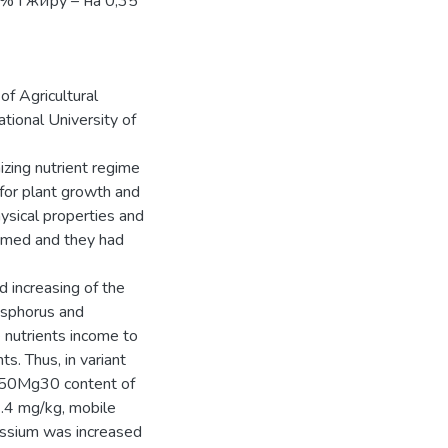
 і жиру – на 0,35
of Agricultural
ational University of
izing nutrient regime
 for plant growth and
ysical properties and
formed and they had
d increasing of the
hosphorus and
e nutrients income to
s. Thus, in variant
50K50Mg30 content of
1.4 mg/kg, mobile
ssium was increased