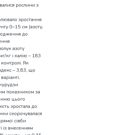
увалися рослини з
влювало зростання
ту 0–15 см (азоту,
дходження до
сення
олук азоту
г/кг і калію – 183
 контролі. Як
ндекс – 3,83, що
варіанті.
укурудзи
ним показником за
енню цього
сть зростала до
анки скорочувалася
рямої сівби
ті із внесенням