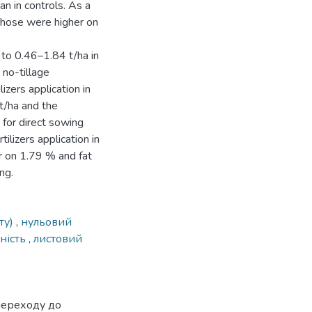
n in controls. As a
Those were higher on
 to 0.46–1.84 t/ha in
 no-tillage
lizers application in
/ha and the
 for direct sowing
tilizers application in
 on 1.79 % and fat
ng.
ту)
,
нульовий
ність
,
листовий
переходу до