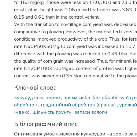
to 183 mg/kg. Those were less on 17.0, 30.0 and 23.0 tha
result, plant height was 2.08 m and leaf index was 3.83. 
0.15 and 0.61 than in the control variant.
With the transition to no-tillage corn yield was decreased
comparative to plowing. However, the mineral fertilizers in
conditions improved productivity of this crop. Thus, for ferti
rate N60P50K50Mg30 corn yield was increased to 10.7 t
difference with the plowing was reduced to 0.46 t/ha. But
the quality of corn grain was increased. Thus, for mineral fer
rate N120P100K100Mg60 content of protein was higher
content was higher on 0.35 % in comparative to the plowi
Ключові слова
кукурудза на зерно
,
пряма сівба (без обробітку ґрун
обробіток
,
традиційний обробіток (оранка)
,
урожай
індекс
,
щільність ґрунту
,
запаси вологи
Бібліографічний опис
Оптимізація умов живлення кукурудзи на зерно за 