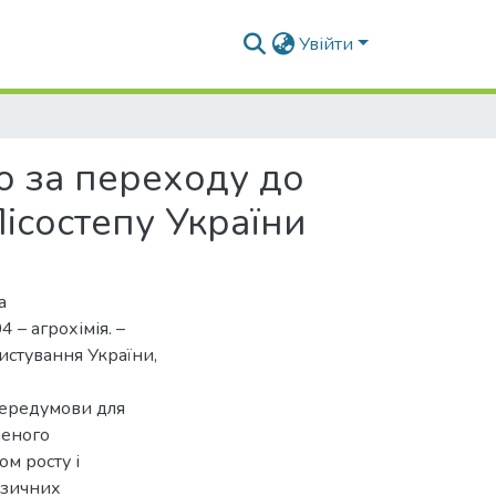
Увійти
о за переходу до
ісостепу України
а
 – агрохімія. –
истування України,
передумови для
леного
м росту і
ізичних