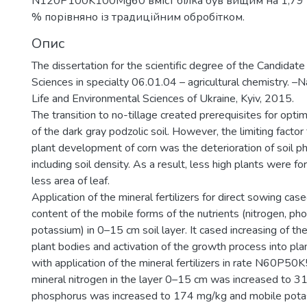
N120P100K100Mg60 вміст білка був вищим на 1,79 %
% порівняно із традиційним обробітком.
Опис
The dissertation for the scientific degree of the Candidate 
Sciences in specialty 06.01.04 – agricultural chemistry. –N
Life and Environmental Sciences of Ukraine, Kyiv, 2015.
The transition to no-tillage created prerequisites for optim
of the dark gray podzolic soil. However, the limiting factor
plant development of corn was the deterioration of soil ph
including soil density. As a result, less high plants were 
less area of leaf.
Application of the mineral fertilizers for direct sowing case
content of the mobile forms of the nutrients (nitrogen, p
potassium) in 0–15 cm soil layer. It cased increasing of th
plant bodies and activation of the growth process into plant
with application of the mineral fertilizers in rate N60P
mineral nitrogen in the layer 0–15 cm was increased to 3
phosphorus was increased to 174 mg/kg and mobile pota