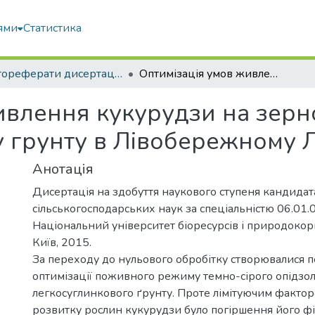
ями
Статистика
Автореферати дисертацій та дисертації
Оптимізація умов живлення кукурудзи на зерно за переходу до нульового обробітку грунту в Лівобережному Лісостепу України
ивлення кукурудзи на зерн
у грунту в Лівобережному Л
Анотація
Дисертація на здобуття наукового ступеня кандидат
сільськогосподарських наук за спеціальністю 06.01.04
Національний університет біоресурсів і природокор
Київ, 2015.
За переходу до нульового обробітку створювалися 
оптимізації поживного режиму темно-сірого опідзо
легкосуглинкового ґрунту. Проте лімітуючим факторо
розвитку рослин кукурудзи було погіршення його ф