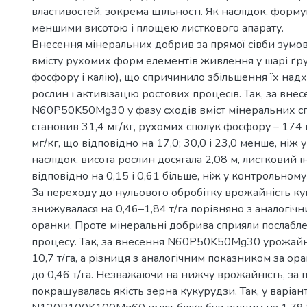
властивостей, зокрема щільності. Як наслідок, форм
меншими висотою і площею листкового апарату.
Внесення мінеральних добрив за прямої сівби зумо
вмісту рухомих форм елементів живлення у шарі ґрун
фосфору і калію), що спричинило збільшення їх на
рослин і активізацію ростових процесів. Так, за вне
N60P50K50Mg30 у фазу сходів вміст мінеральних сп
становив 31,4 мг/кг, рухомих сполук фосфору – 174 м
мг/кг, що відповідно на 17,0; 30,0 і 23,0 менше, ніж у
наслідок, висота рослин досягала 2,08 м, листковий і
відповідно на 0,15 і 0,61 більше, ніж у контрольному 
За переходу до нульового обробітку врожайність к
знижувалася на 0,46–1,84 т/га порівняно з аналогіч
оранки. Проте мінеральні добрива сприяли послабл
процесу. Так, за внесення N60P50K50Mg30 урожайні
10,7 т/га, а різниця з аналогічним показником за ор
до 0,46 т/га. Незважаючи на нижчу врожайність, за п
покращувалась якість зерна кукурудзи. Так, у варіан