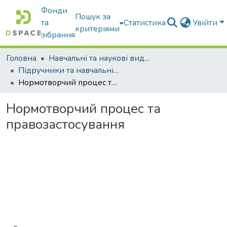
Фонди
Пошук за
та
Статистика
Увійти
критеріями
зібрання
Головна
Навчальні та наукові видання
Підручники та навчальні посібники
Нормотворчий процес та правозастосування
Нормотворчий процес та
правозастосування
Вантажиться...