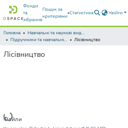
Фонди
Пошук за
та
Статистика
Увійти
критеріями
зібрання
Головна
Навчальні та наукові видання
Підручники та навчальні посібники
Лісівництво
Лісівництво
Вантажиться...
Файли