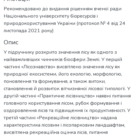
Рекомендовано до видання рішенням вченої ради
Національного університету 6iopecypciв i
природокористування України (протокол № 4 від 24
листопада 2021 року)
Опис
У підручнику розкрито значення лісу як одного з
найважливіших чинників біосфери Землі. У першій
частині «Лісознавство» висвітлено значення лісу як
природної екосистеми, його екологію, морфологію,
поновлення та формування, а також витоки,
становлення й розвиток вітчизняної лісової типології. У
другій частині «Практичне лісівництво» наявні питання
головного користування лісом, рубок формування і
оздоровлення лісів та підвищення їх продуктивності. У
третій частині «Рекреаційне лісівництво» надана
характеристика лісовим і лісопарковим ландшафтам,
висвітлена рекреаційна оцінка лісів, питання