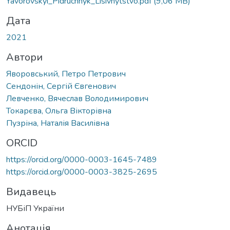
Yavorovskyi_Pidruchnyk_Lisivnytstvo.pdf
(9,06 MB)
Дата
2021
Автори
Яворовський, Петро Петрович
Сендонін, Сергій Євгенович
Левченко, Вячеслав Володимирович
Токарєва, Ольга Вікторівна
Пузріна, Наталія Василівна
ORCID
https://orcid.org/0000-0003-1645-7489
https://orcid.org/0000-0003-3825-2695
Видавець
НУБіП України
Анотація