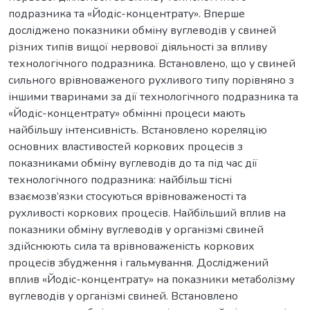
подразника та «Йодіс-концентрату». Вперше
досліджено показники обміну вуглеводів у свиней
різних типів вищої нервової діяльності за впливу
технологічного подразника. Встановлено, що у свиней
сильного врівноваженого рухливого типу порівняно з
іншими тваринами за дії технологічного подразника та
«Йодіс-концентрату» обмінні процеси мають
найбільшу інтенсивність. Встановлено кореляцію
основних властивостей коркових процесів з
показниками обміну вуглеводів до та під час дії
технологічного подразника: найбільш тісні
взаємозв’язки стосуються врівноваженості та
рухливості коркових процесів. Найбільший вплив на
показники обміну вуглеводів у організмі свиней
здійснюють сила та врівноваженість коркових
процесів збудження і гальмування. Досліджений
вплив «Йодіс-концентрату» на показники метаболізму
вуглеводів у організмі свиней. Встановлено