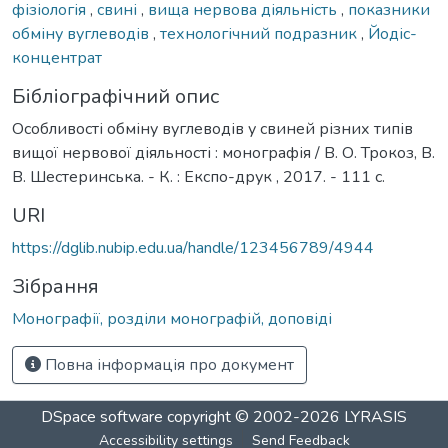
фізіологія
,
свині
,
вища нервова діяльність
,
показники
обміну вуглеводів
,
технологічний подразник
,
Йодіс-
концентрат
Бібліографічний опис
Особливості обміну вуглеводів у свиней різних типів
вищої нервової діяльності : монографія / В. О. Трокоз, В.
В. Шестеринська. - К. : Експо-друк , 2017. - 111 с.
URI
https://dglib.nubip.edu.ua/handle/123456789/4944
Зібрання
Монографії, розділи монографій, доповіді
Повна інформація про документ
DSpace software
copyright © 2002-2026
LYRASIS
Accessibility settings
Send Feedback