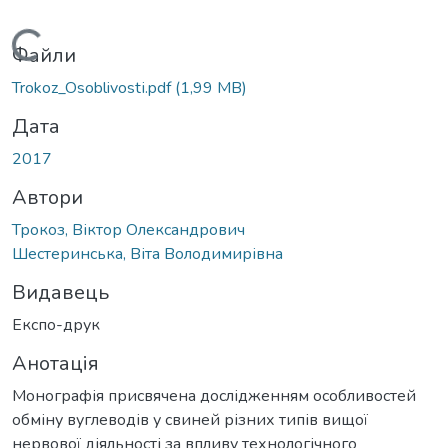
Вантажиться...
Файли
Trokoz_Osoblivostі.pdf
(1,99 MB)
Дата
2017
Автори
Трокоз, Віктор Олександрович
Шестеринська, Віта Володимирівна
Видавець
Експо-друк
Анотація
Монографія присвячена дослідженням особливостей
обміну вуглеводів у свиней різних типів вищої
нервової діяльності за впливу технологічного