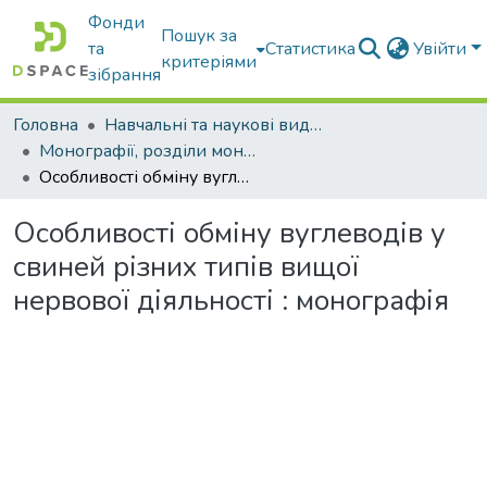
Фонди
Пошук за
та
Статистика
Увійти
критеріями
зібрання
Головна
Навчальні та наукові видання
Монографії, розділи монографій, доповіді
Особливості обміну вуглеводів у свиней різних типів вищої нервової діяльності : монографія
Особливості обміну вуглеводів у
свиней різних типів вищої
нервової діяльності : монографія