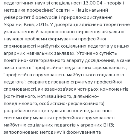
педагогічних наук зі спеціальності 13.00.04 – теорія і
методика професійної освіти. – Національний
університет біоресурсів і природокористування
України, Київ, 2015. У дисертації здійснено теоретичне
узагальнення й запропоновано вирішення актуальної
наукової проблеми формування професійної
спрямованості майбутніх соціальних педагогів у вищих
аграрних навчальних закладах. Уточнено сутність
понятійно-категоріального апарату дослідження, а саме
зміст понять “професійно- педагогічна спрямованість”,
“професійна спрямованість майбутнього соціального
педагога”; cхарактеризовано структуру професійної
спрямованості, як взаємозв’язок чотирьох компонентів
(когнітивного, мотиваційного, діяльнісно-
поведінкового, особистісно-рефлексивного);
розроблено концептуальні основи педагогічної
системи формування професійної спрямованості
майбутніх соціальних педагогів у аграрних ВНЗ;
запропоновано методику її формування та