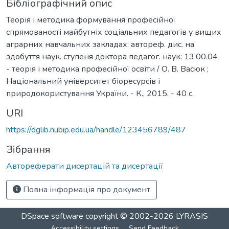
Бібліографічний опис
Теорія і методика формування професійної
спрямованості майбутніх соціальних педагогів у вищих
аграрних навчальних закладах: автореф. дис. на
здобуття наук. ступеня доктора педагог. наук: 13.00.04
- теорія і методика професійної освіти / О. В. Васюк ;
Національний університет біоресурсів і
природокористування України. - К., 2015. - 40 с.
URI
https://dglib.nubip.edu.ua/handle/123456789/487
Зібрання
Автореферати дисертацій та дисертації
Повна інформація про документ
DSpace software
copyright © 2002-2026
LYRASIS
Accessibility settings
Send Feedback