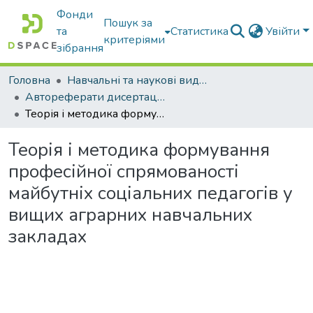
Фонди
Пошук за
та
Статистика
Увійти
критеріями
зібрання
Головна
Навчальні та наукові видання
Автореферати дисертацій та дисертації
Теорія і методика формування професійної спрямованості майбутніх соціальних педагогів у вищих аграрних навчальних закладах
Теорія і методика формування
професійної спрямованості
майбутніх соціальних педагогів у
вищих аграрних навчальних
закладах