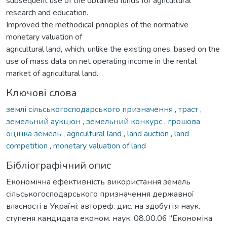
subsequent use of the obtained funds for agricultural
research and education.
Improved the methodical principles of the normative
monetary valuation of
agricultural land, which, unlike the existing ones, based on the
use of mass data on net operating income in the rental
market of agricultural land.
Ключові слова
землі сільськогосподарського призначення
,
траст
,
земельний аукціон
,
земельний конкурс
,
грошова
оцінка земель
,
agricultural land
,
land auction
,
land
competition
,
monetary valuation of land
Бібліографічний опис
Економічна ефективність використання земель
сільськогосподарського призначення державної
власності в Україні: автореф. дис. на здобуття наук.
ступеня кандидата економ. наук: 08.00.06 "Економіка