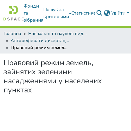
Фонди
Пошук за
та
Статистика
Увійти
критеріями
зібрання
Головна
Навчальні та наукові видання
Автореферати дисертацій та дисертації
Правовий режим земель, зайнятих зеленими насадженнями у населених пунктах
Правовий режим земель,
зайнятих зеленими
насадженнями у населених
пунктах