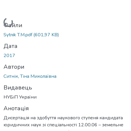
Вантажиться...
Файли
Sytnik T.M.pdf
(601,97 KB)
Дата
2017
Автори
Ситнік, Тіна Миколаївна
Видавець
НУБіП України
Анотація
Дисертація на здобуття наукового ступеня кандидата
юридичних наук зі спеціальності 12.00.06 – земельне