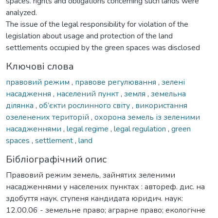
spaces. rights and obligations concerning such lands were
analyzed.
The issue of the legal responsibility for violation of the
legislation about usage and protection of the land
settlements occupied by the green spaces was disclosed
Ключові слова
правовий режим
,
правове регулювання
,
зелені
насадження
,
населений пункт
,
земля
,
земельна
ділянка
,
об’єкти рослинного світу
,
використання
озеленених територій
,
охорона земель із зеленими
насадженнями
,
legal regime
,
legal regulation
,
green
spaces
,
settlement
,
land
Бібліографічний опис
Правовий режим земель, зайнятих зеленими
насадженнями у населених пунктах : автореф. дис. на
здобуття наук. ступеня кандидата юридич. наук:
12.00.06 - земельне право; аграрне право; екологічне